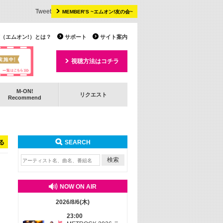
Tweet
MEMBER’S ~エムオン!友の会~
 TV（エムオン!）とは？
サポート
サイト案内
視聴方法はコチラ
M-ON!
リクエスト
Recommend
る
SEARCH
NOW ON AIR
2026/8/6(木)
23:00