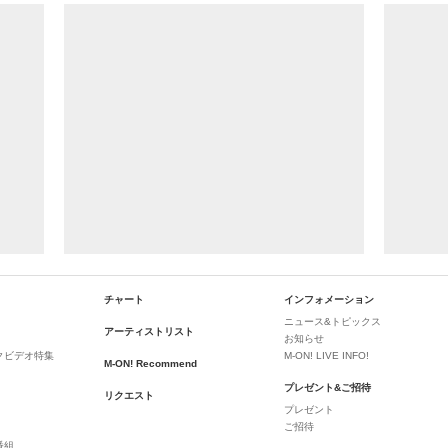
チャート
インフォメーション
ニュース&トピックス
アーティストリスト
お知らせ
クビデオ特集
M-ON! LIVE INFO!
M-ON! Recommend
プレゼント&ご招待
リクエスト
プレゼント
ご招待
番組