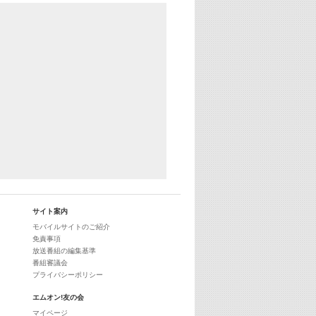
あのころヒッツ! 2024年
25:30
エムオン! ヒッツ
27:00
歴代カラオケスーパーヒッツ
28:00
M-ON! Countdown International 10
29:00
最新最強! 歌えるヒッツ
サイト案内
モバイルサイトのご紹介
免責事項
放送番組の編集基準
番組審議会
プライバシーポリシー
エムオン!友の会
マイページ