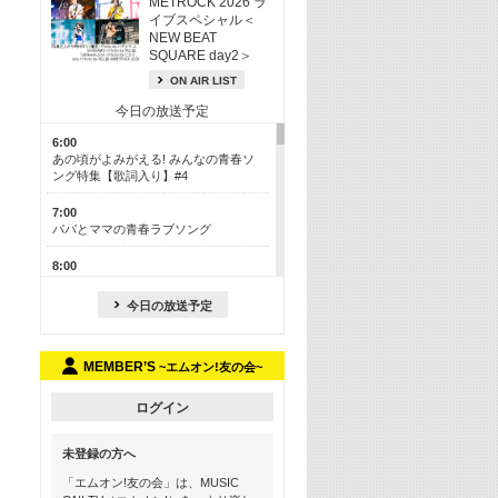
METROCK 2026 ラ
イブスペシャル＜
NEW BEAT
SQUARE day2＞
ON AIR LIST
今日の放送予定
6:00
あの頃がよみがえる! みんなの青春ソ
ング特集【歌詞入り】#4
7:00
パパとママの青春ラブソング
8:00
あのころドラマヒッツ! 2013年
今日の放送予定
8:30
M-ON! カラオケカウントダウン 50
MEMBER’S
~エムオン!友の会~
13:00
歴代カラオケスーパーヒッツ
ログイン
13:30
LINE MUSICカウントダウン20
未登録の方へ
15:30
「エムオン!友の会」は、MUSIC
この夏聴きたい! サマーソングメドレ