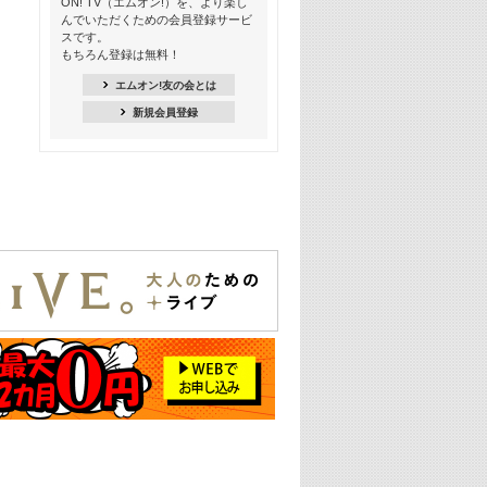
ON! TV（エムオン!）を、より楽し
ー【歌詞入り】 #4
んでいただくための会員登録サービ
スです。
16:30
もちろん登録は無料！
Apple Music カウントダウン 20
エムオン!友の会とは
18:30
新規会員登録
あのころK-POPヒッツ! 2021年
19:00
韓ON! Countdown 10
20:00
J-POP最強カウントダウン20【歌詞入
り】
22:00
大人のための名曲セレクション ～バン
ド編～【歌詞入り】
22:30
今推したい! エムオン!おすすめミュー
ジックビデオ特集＜#28＞
23:00
METROCK 2026 ライブスペシャル＜
NEW BEAT SQUARE day2＞
24:30