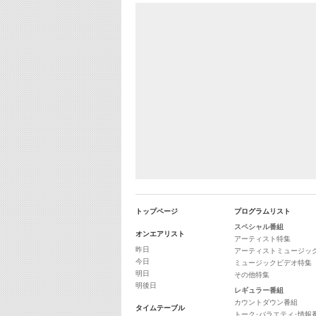
トップページ
プログラムリスト
スペシャル番組
オンエアリスト
アーティスト特集
昨日
アーティストミュージッ
今日
ミュージックビデオ特集
明日
その他特集
明後日
レギュラー番組
カウントダウン番組
タイムテーブル
トーク･バラエティ･情報