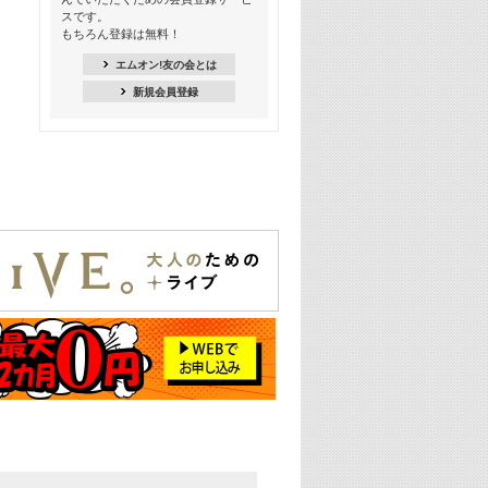
季節を感じよう! シーズンソング特集
スです。
-8月編-【歌詞入り】
もちろん登録は無料！
21:30
エムオン!友の会とは
臨場感満載! 人気バンドのライブミュ
新規会員登録
ージックビデオ特集
22:00
今押さえるならコレ! 令和最新ヒット
ソング特集
23:00
BLACKPINK特集
24:00
K-POP 第3世代特集
24:30
K-POP 第4世代特集
25:00
あのころヒッツ! 一挙5時間！
2021→2025年