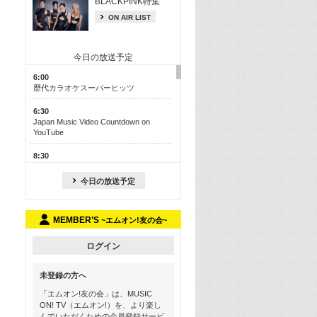
BLACKPINK特集
ON AIR LIST
今日の放送予定
6:00
歴代カラオケスーパーヒッツ
6:30
Japan Music Video Countdown on
YouTube
8:30
J-POP最強カウントダウン50【歌詞入
り】
今日の放送予定
13:00
M-ON! カラオケカウントダウン 50
MEMBER’S
~エムオン!友の会~
17:30
Official髭男dism特集
ログイン
19:00
未登録の方へ
よりぬき! この夏聴きたい! サマーソン
グメドレー【歌詞入り】
「エムオン!友の会」は、MUSIC
ON! TV（エムオン!）を、より楽し
21:00
んでいただくための会員登録サービ