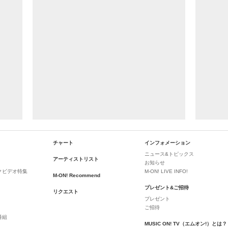
チャート
インフォメーション
ニュース&トピックス
アーティストリスト
お知らせ
クビデオ特集
M-ON! LIVE INFO!
M-ON! Recommend
プレゼント&ご招待
リクエスト
プレゼント
ご招待
番組
MUSIC ON! TV（エムオン!）とは？