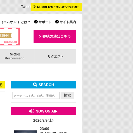
Tweet
MEMBER’S ~エムオン!友の会~
 TV（エムオン!）とは？
サポート
サイト案内
視聴方法はコチラ
M-ON!
リクエスト
Recommend
る
SEARCH
NOW ON AIR
2026/8/8(土)
23:00