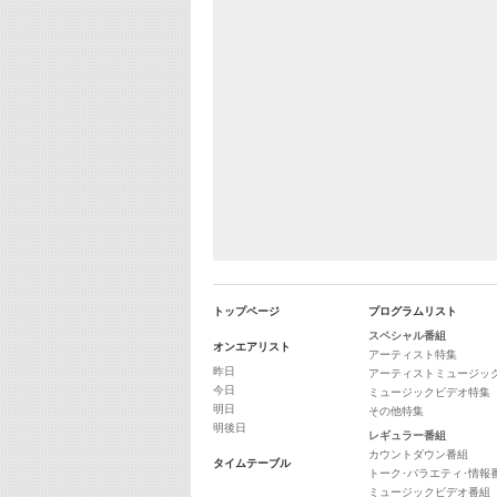
トップページ
プログラムリスト
スペシャル番組
オンエアリスト
アーティスト特集
昨日
アーティストミュージッ
今日
ミュージックビデオ特集
明日
その他特集
明後日
レギュラー番組
カウントダウン番組
タイムテーブル
トーク･バラエティ･情報
ミュージックビデオ番組