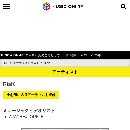
NOW ON AIR
25:00～ あのころヒッツ! 一挙5時間！ 2021→2025年
TOP
アーティストリスト
RisK
アーティスト
RisK
★お気に入りアーティスト登録
ミュージックビデオリスト
APACHE&LORELEI