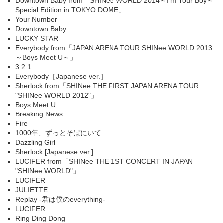
Downtown Baby from「SHINee WORLD 2014～I'm Your Boy～
Special Edition in TOKYO DOME」
Your Number
Downtown Baby
LUCKY STAR
Everybody from「JAPAN ARENA TOUR SHINee WORLD 2013
～Boys Meet U～」
3 2 1
Everybody［Japanese ver.］
Sherlock from「SHINee THE FIRST JAPAN ARENA TOUR
"SHINee WORLD 2012"」
Boys Meet U
Breaking News
Fire
1000年、ずっとそばにいて…
Dazzling Girl
Sherlock [Japanese ver.]
LUCIFER from「SHINee THE 1ST CONCERT IN JAPAN
"SHINee WORLD"」
LUCIFER
JULIETTE
Replay -君は僕のeverything-
LUCIFER
Ring Ding Dong