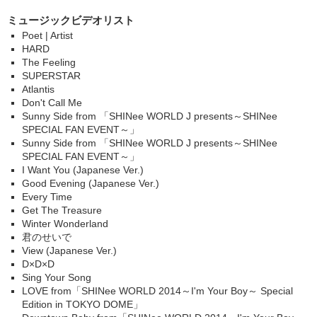
ミュージックビデオリスト
Poet | Artist
HARD
The Feeling
SUPERSTAR
Atlantis
Don't Call Me
Sunny Side from 「SHINee WORLD J presents～SHINee
SPECIAL FAN EVENT～」
Sunny Side from 「SHINee WORLD J presents～SHINee
SPECIAL FAN EVENT～」
I Want You (Japanese Ver.)
Good Evening (Japanese Ver.)
Every Time
Get The Treasure
Winter Wonderland
君のせいで
View (Japanese Ver.)
D×D×D
Sing Your Song
LOVE from「SHINee WORLD 2014～I'm Your Boy～ Special
Edition in TOKYO DOME」