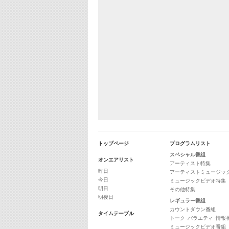
トップページ
プログラムリスト
スペシャル番組
オンエアリスト
アーティスト特集
昨日
アーティストミュージッ
今日
ミュージックビデオ特集
明日
その他特集
明後日
レギュラー番組
カウントダウン番組
タイムテーブル
トーク･バラエティ･情報
ミュージックビデオ番組