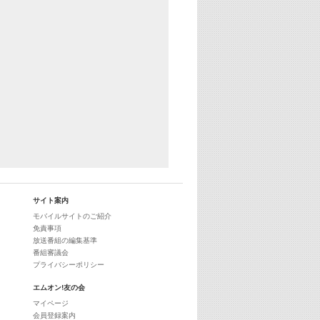
25:30
エムオン! ヒッツ
27:00
歴代カラオケスーパーヒッツ
28:00
M-ON! Countdown International 10
29:00
最新最強! 歌えるヒッツ
サイト案内
モバイルサイトのご紹介
免責事項
放送番組の編集基準
番組審議会
プライバシーポリシー
エムオン!友の会
マイページ
会員登録案内