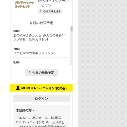
歴代カラオケスーパ
ーヒッツ
ON AIR LIST
今日の放送予定
6:00
あの頃がよみがえる! みんなの青春ソ
ング特集【歌詞入り】#4
7:00
パパとママの青春ラブソング
8:00
あのころドラマヒッツ! 2013年
今日の放送予定
8:30
M-ON! カラオケカウントダウン 50
MEMBER’S
~エムオン!友の会~
13:00
歴代カラオケスーパーヒッツ
ログイン
13:30
LINE MUSICカウントダウン20
未登録の方へ
15:30
「エムオン!友の会」は、MUSIC
この夏聴きたい! サマーソングメドレ
ON! TV（エムオン!）を、より楽し
ー【歌詞入り】 #4
んでいただくための会員登録サービ