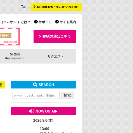
Tweet
MEMBER’S ~エムオン!友の会~
 TV（エムオン!）とは？
サポート
サイト案内
視聴方法はコチラ
M-ON!
リクエスト
Recommend
る
SEARCH
NOW ON AIR
2026/8/6(木)
13:00