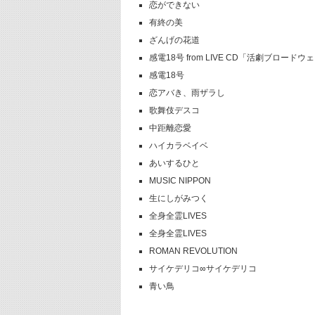
恋ができない
有終の美
ざんげの花道
感電18号 from LIVE CD「活劇ブロードウ
感電18号
恋アバき、雨ザラし
歌舞伎デスコ
中距離恋愛
ハイカラベイベ
あいするひと
MUSIC NIPPON
生にしがみつく
全身全霊LIVES
全身全霊LIVES
ROMAN REVOLUTION
サイケデリコ∞サイケデリコ
青い鳥