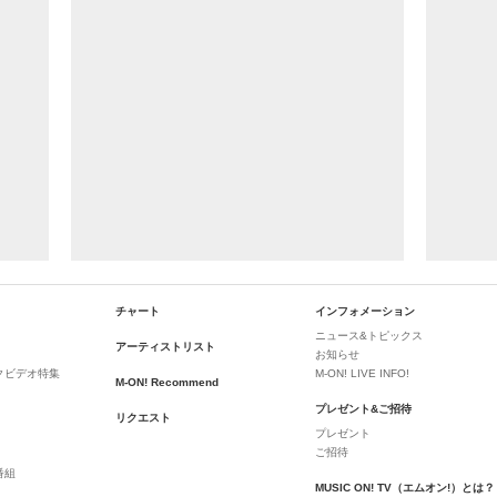
チャート
インフォメーション
ニュース&トピックス
アーティストリスト
お知らせ
クビデオ特集
M-ON! LIVE INFO!
M-ON! Recommend
プレゼント&ご招待
リクエスト
プレゼント
ご招待
番組
MUSIC ON! TV（エムオン!）とは？