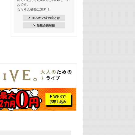
スです。
16:30
もちろん登録は無料！
Apple Music カウントダウン 20
エムオン!友の会とは
18:30
新規会員登録
あのころK-POPヒッツ! 2021年
19:00
韓ON! Countdown 10
20:00
J-POP最強カウントダウン20【歌詞入
り】
22:00
大人のための名曲セレクション ～バン
ド編～【歌詞入り】
22:30
今推したい! エムオン!おすすめミュー
ジックビデオ特集＜#28＞
23:00
METROCK 2026 ライブスペシャル＜
NEW BEAT SQUARE day2＞
24:30
あのころヒッツ! 2024年