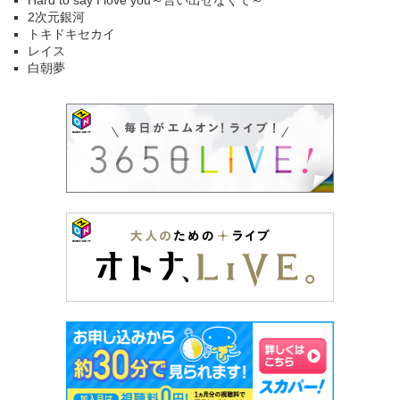
Hard to say I love you～言い出せなくて～
2次元銀河
トキドキセカイ
レイス
白朝夢