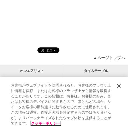
▲ページトップへ
オンエアリスト
タイムテーブル
プログラムリスト
チャート
お客様がウェブサイトを訪問されると、お客様のブラウザ上
に情報を保存、またはお客様のブラウザ上から情報を取得す
M-ON!
アーティストリスト
リクエスト
ることがあります。この情報は、お客様、お客様の好み、ま
RECOMMEND
たはお客様のデバイスに関するもので、ほとんどの場合、サ
イトをお客様の期待通りに動作させるために使用されます。
インフォメーション
|
プレゼント&ご招待
この情報は通常、直接お客様を特定するものではありません
MUSIC ON! TV（エムオン!）とは？
|
サポート
が、よりパーソナライズされたウェブ体験を提供することが
サイト案内
|
エムオン!友の会
|
クッキーの詳細
できます。
クッキーポリシー