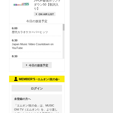
J-POP最強カウント
ダウン50【歌詞入
り】
ON AIR LIST
今日の放送予定
6:00
歴代カラオケスーパーヒッツ
6:30
Japan Music Video Countdown on
YouTube
8:30
J-POP最強カウントダウン50【歌詞入
り】
今日の放送予定
13:00
M-ON! カラオケカウントダウン 50
MEMBER’S
~エムオン!友の会~
17:30
Official髭男dism特集
ログイン
19:00
未登録の方へ
よりぬき! この夏聴きたい! サマーソン
グメドレー【歌詞入り】
「エムオン!友の会」は、MUSIC
ON! TV（エムオン!）を、より楽し
21:00