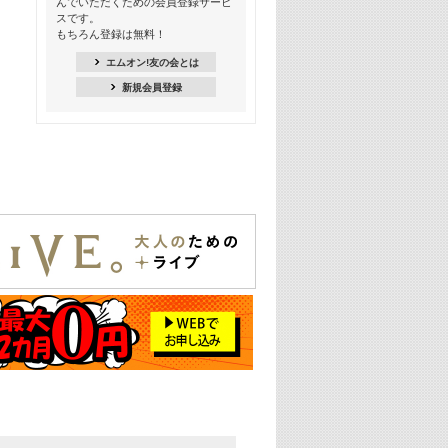
んでいただくための会員登録サービ
季節を感じよう! シーズンソング特集
スです。
-8月編-【歌詞入り】
もちろん登録は無料！
21:30
エムオン!友の会とは
臨場感満載! 人気バンドのライブミュ
新規会員登録
ージックビデオ特集
22:00
今押さえるならコレ! 令和最新ヒット
ソング特集
23:00
BLACKPINK特集
24:00
K-POP 第3世代特集
24:30
K-POP 第4世代特集
25:00
あのころヒッツ! 一挙5時間！
2021→2025年