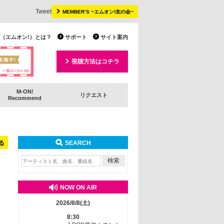
Tweet
MEMBER’S ~エムオン!友の会~
 TV（エムオン!）とは？
サポート
サイト案内
視聴方法はコチラ
M-ON!
リクエスト
Recommend
る
SEARCH
NOW ON AIR
2026/8/8(土)
8:30