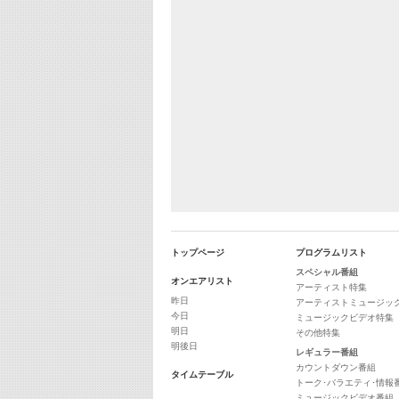
トップページ
プログラムリスト
スペシャル番組
オンエアリスト
アーティスト特集
昨日
アーティストミュージッ
今日
ミュージックビデオ特集
明日
その他特集
明後日
レギュラー番組
カウントダウン番組
タイムテーブル
トーク･バラエティ･情報
ミュージックビデオ番組