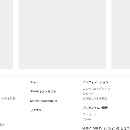
チャート
インフォメーション
ニュース&トピックス
アーティストリスト
お知らせ
クビデオ特集
M-ON! LIVE INFO!
M-ON! Recommend
プレゼント&ご招待
リクエスト
プレゼント
ご招待
番組
MUSIC ON! TV（エムオン!）とは？