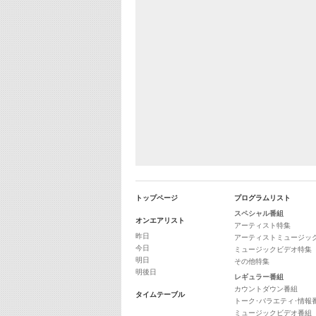
トップページ
プログラムリスト
スペシャル番組
オンエアリスト
アーティスト特集
昨日
アーティストミュージッ
今日
ミュージックビデオ特集
明日
その他特集
明後日
レギュラー番組
カウントダウン番組
タイムテーブル
トーク･バラエティ･情報
ミュージックビデオ番組