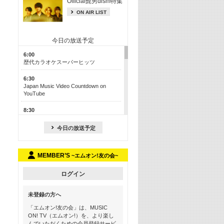
Official髭男dism特集
ON AIR LIST
今日の放送予定
6:00
歴代カラオケスーパーヒッツ
6:30
Japan Music Video Countdown on
YouTube
8:30
J-POP最強カウントダウン50【歌詞入
り】
今日の放送予定
13:00
M-ON! カラオケカウントダウン 50
MEMBER’S
~エムオン!友の会~
17:30
Official髭男dism特集
ログイン
19:00
未登録の方へ
よりぬき! この夏聴きたい! サマーソン
グメドレー【歌詞入り】
「エムオン!友の会」は、MUSIC
ON! TV（エムオン!）を、より楽し
21:00
んでいただくための会員登録サービ