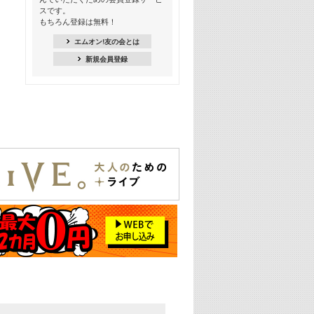
季節を感じよう! シーズンソング特集
スです。
-8月編-【歌詞入り】
もちろん登録は無料！
21:30
エムオン!友の会とは
臨場感満載! 人気バンドのライブミュ
新規会員登録
ージックビデオ特集
22:00
今押さえるならコレ! 令和最新ヒット
ソング特集
23:00
BLACKPINK特集
24:00
K-POP 第3世代特集
24:30
K-POP 第4世代特集
25:00
あのころヒッツ! 一挙5時間！
2021→2025年