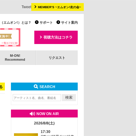
Tweet
MEMBER’S ~エムオン!友の会~
 TV（エムオン!）とは？
サポート
サイト案内
視聴方法はコチラ
M-ON!
リクエスト
Recommend
る
SEARCH
NOW ON AIR
2026/8/8(土)
17:30