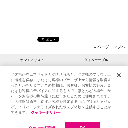
▲ページトップへ
オンエアリスト
タイムテーブル
プログラムリスト
チャート
お客様がウェブサイトを訪問されると、お客様のブラウザ上
に情報を保存、またはお客様のブラウザ上から情報を取得す
M-ON!
アーティストリスト
リクエスト
ることがあります。この情報は、お客様、お客様の好み、ま
RECOMMEND
たはお客様のデバイスに関するもので、ほとんどの場合、サ
イトをお客様の期待通りに動作させるために使用されます。
インフォメーション
|
プレゼント&ご招待
この情報は通常、直接お客様を特定するものではありません
MUSIC ON! TV（エムオン!）とは？
|
サポート
が、よりパーソナライズされたウェブ体験を提供することが
サイト案内
|
エムオン!友の会
|
クッキーの詳細
できます。
クッキーポリシー
M-ON! BOOKS
|
運営会社
クッキーの詳細
OK