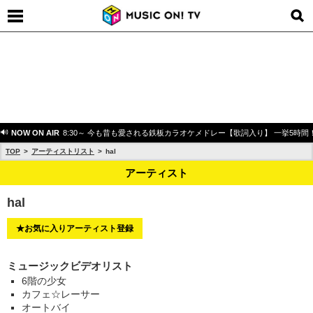
NOW ON AIR
8:30～ 今も昔も愛される鉄板カラオケメドレー【歌詞入り】 一挙5時間
TOP
アーティストリスト
hal
アーティスト
hal
★お気に入りアーティスト登録
ミュージックビデオリスト
6階の少女
カフェ☆レーサー
オートバイ