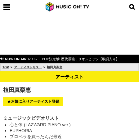
NOW ON AIR
6:00～ J-POP決定版! 歴代最強ミリオンヒッツ【歌詞入り】
TOP
アーティストリスト
植田真梨恵
アーティスト
植田真梨恵
★お気に入りアーティスト登録
ミュージックビデオリスト
心と体 (LAZWARD PIANO ver.)
EUPHORIA
プロペラを買ったんだ最近