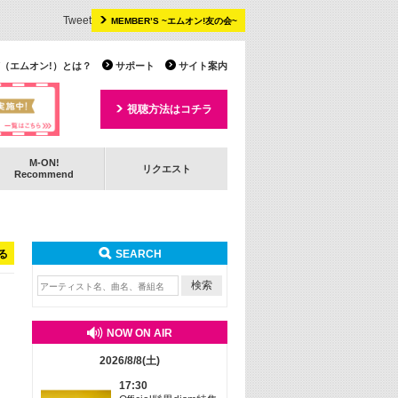
Tweet
MEMBER’S ~エムオン!友の会~
 TV（エムオン!）とは？
サポート
サイト案内
視聴方法はコチラ
M-ON!
リクエスト
Recommend
る
SEARCH
NOW ON AIR
2026/8/8(土)
17:30