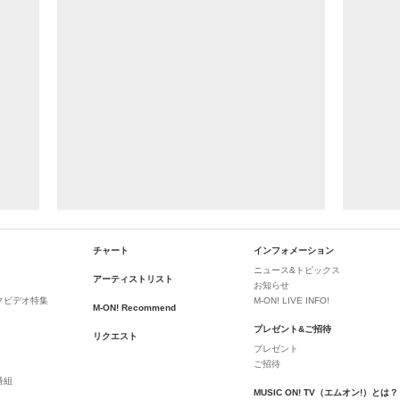
チャート
インフォメーション
ニュース&トピックス
アーティストリスト
お知らせ
クビデオ特集
M-ON! LIVE INFO!
M-ON! Recommend
プレゼント&ご招待
リクエスト
プレゼント
ご招待
番組
MUSIC ON! TV（エムオン!）とは？