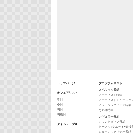
トップページ
プログラムリスト
スペシャル番組
オンエアリスト
アーティスト特集
昨日
アーティストミュージッ
今日
ミュージックビデオ特集
明日
その他特集
明後日
レギュラー番組
カウントダウン番組
タイムテーブル
トーク･バラエティ･情報
ミュージックビデオ番組