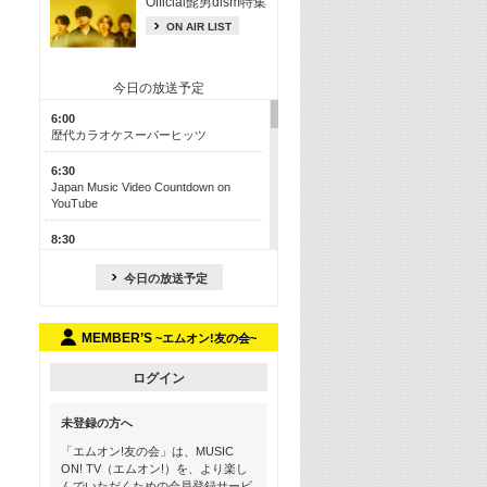
Official髭男dism特集
ON AIR LIST
今日の放送予定
6:00
歴代カラオケスーパーヒッツ
6:30
Japan Music Video Countdown on
YouTube
8:30
J-POP最強カウントダウン50【歌詞入
り】
今日の放送予定
13:00
M-ON! カラオケカウントダウン 50
MEMBER’S
~エムオン!友の会~
17:30
Official髭男dism特集
ログイン
19:00
未登録の方へ
よりぬき! この夏聴きたい! サマーソン
グメドレー【歌詞入り】
「エムオン!友の会」は、MUSIC
ON! TV（エムオン!）を、より楽し
21:00
んでいただくための会員登録サービ