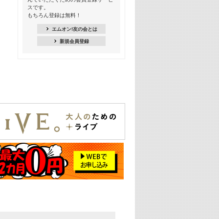
季節を感じよう! シーズンソング特集
スです。
-8月編-【歌詞入り】
もちろん登録は無料！
21:30
エムオン!友の会とは
臨場感満載! 人気バンドのライブミュ
新規会員登録
ージックビデオ特集
22:00
今押さえるならコレ! 令和最新ヒット
ソング特集
23:00
BLACKPINK特集
24:00
K-POP 第3世代特集
24:30
K-POP 第4世代特集
25:00
あのころヒッツ! 一挙5時間！
2021→2025年