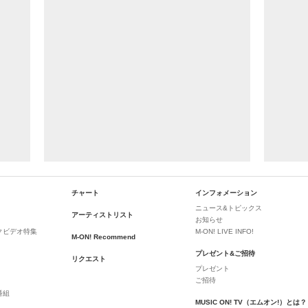
チャート
インフォメーション
ニュース&トピックス
アーティストリスト
お知らせ
クビデオ特集
M-ON! LIVE INFO!
M-ON! Recommend
プレゼント&ご招待
リクエスト
プレゼント
ご招待
番組
MUSIC ON! TV（エムオン!）とは？