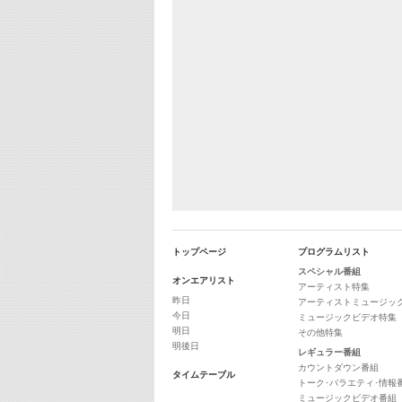
トップページ
プログラムリスト
スペシャル番組
オンエアリスト
アーティスト特集
昨日
アーティストミュージッ
今日
ミュージックビデオ特集
明日
その他特集
明後日
レギュラー番組
カウントダウン番組
タイムテーブル
トーク･バラエティ･情報
ミュージックビデオ番組