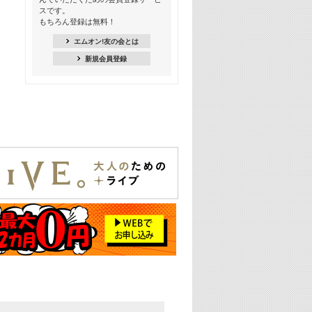
季節を感じよう! シーズンソング特集
スです。
-8月編-【歌詞入り】
もちろん登録は無料！
21:30
エムオン!友の会とは
臨場感満載! 人気バンドのライブミュ
新規会員登録
ージックビデオ特集
22:00
今押さえるならコレ! 令和最新ヒット
ソング特集
23:00
BLACKPINK特集
24:00
K-POP 第3世代特集
24:30
K-POP 第4世代特集
25:00
あのころヒッツ! 一挙5時間！
2021→2025年