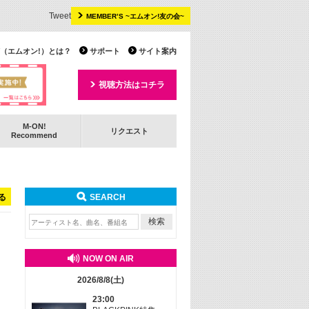
Tweet
MEMBER’S ~エムオン!友の会~
 TV（エムオン!）とは？
サポート
サイト案内
視聴方法はコチラ
M-ON!
リクエスト
Recommend
る
SEARCH
NOW ON AIR
2026/8/8(土)
23:00