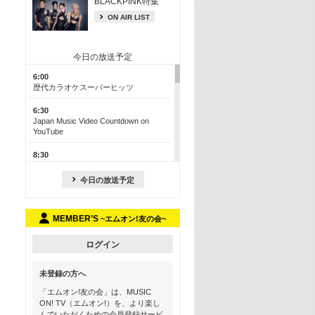
BLACKPINK特集
ON AIR LIST
今日の放送予定
6:00
歴代カラオケスーパーヒッツ
6:30
Japan Music Video Countdown on
YouTube
8:30
J-POP最強カウントダウン50【歌詞入
り】
今日の放送予定
13:00
M-ON! カラオケカウントダウン 50
MEMBER’S
~エムオン!友の会~
17:30
Official髭男dism特集
ログイン
19:00
未登録の方へ
よりぬき! この夏聴きたい! サマーソン
グメドレー【歌詞入り】
「エムオン!友の会」は、MUSIC
ON! TV（エムオン!）を、より楽し
21:00
んでいただくための会員登録サービ