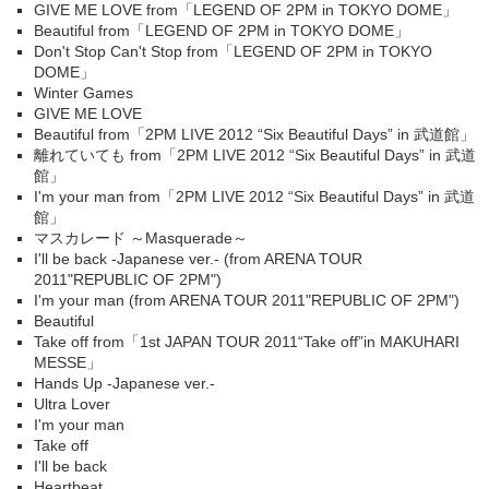
GIVE ME LOVE from「LEGEND OF 2PM in TOKYO DOME」
Beautiful from「LEGEND OF 2PM in TOKYO DOME」
Don't Stop Can't Stop from「LEGEND OF 2PM in TOKYO
DOME」
Winter Games
GIVE ME LOVE
Beautiful from「2PM LIVE 2012 “Six Beautiful Days” in 武道館」
離れていても from「2PM LIVE 2012 “Six Beautiful Days” in 武道
館」
I'm your man from「2PM LIVE 2012 “Six Beautiful Days” in 武道
館」
マスカレード ～Masquerade～
I'll be back -Japanese ver.- (from ARENA TOUR
2011"REPUBLIC OF 2PM")
I'm your man (from ARENA TOUR 2011"REPUBLIC OF 2PM")
Beautiful
Take off from「1st JAPAN TOUR 2011“Take off”in MAKUHARI
MESSE」
Hands Up -Japanese ver.-
Ultra Lover
I'm your man
Take off
I'll be back
Heartbeat