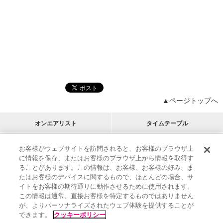
▲ページトップへ
オンエアリスト
タイムテーブル
プログラムリスト
チャート
お客様がウェブサイトを訪問されると、お客様のブラウザ上
に情報を保存、またはお客様のブラウザ上から情報を取得す
M-ON!
アーティストリスト
リクエスト
ることがあります。この情報は、お客様、お客様の好み、ま
RECOMMEND
たはお客様のデバイスに関するもので、ほとんどの場合、サ
イトをお客様の期待通りに動作させるために使用されます。
インフォメーション
|
プレゼント&ご招待
この情報は通常、直接お客様を特定するものではありません
MUSIC ON! TV（エムオン!）とは？
|
サポート
が、よりパーソナライズされたウェブ体験を提供することが
サイト案内
|
エムオン!友の会
|
クッキーの詳細
できます。
クッキーポリシー