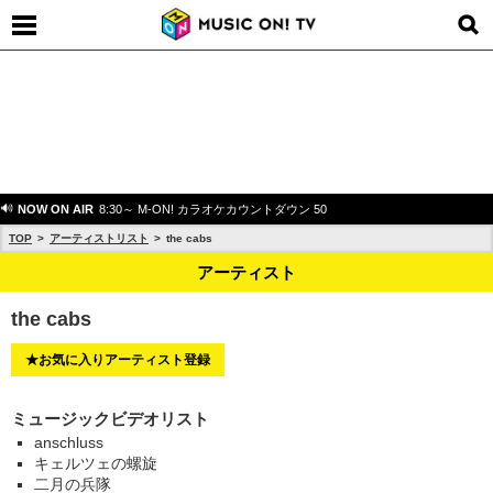
NOW ON AIR
8:30～ M-ON! カラオケカウントダウン 50
TOP
アーティストリスト
the cabs
アーティスト
the cabs
★お気に入りアーティスト登録
ミュージックビデオリスト
anschluss
キェルツェの螺旋
二月の兵隊