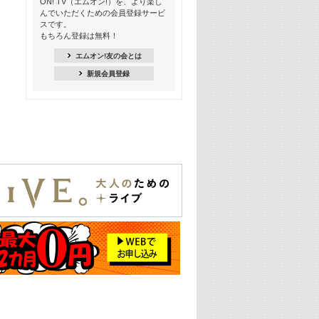
ON! TV（エムオン!）を、より楽し
んでいただくための会員登録サービ
18:30
スです。
M-ON! Countdown K
もちろん登録は無料！
20:00
エムオン!友の会とは
M-ON! カラオケカウントダウン 20
新規会員登録
22:00
耳に残る歴代CMソングメドレー
22:30
フェスで見たい! 人気アーティストの
ライブミュージックビデオ特集
23:00
SUPER EIGHT特集
24:00
あのころヒッツ! 2025年
25:00
エムオン! ヒッツ
26:00
歴代カラオケスーパーヒッツ
27:00
Japan Music Video Countdown on