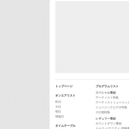
トップページ
プログラムリスト
スペシャル番組
オンエアリスト
アーティスト特集
昨日
アーティストミュージッ
今日
ミュージックビデオ特集
明日
その他特集
明後日
レギュラー番組
カウントダウン番組
タイムテーブル
トーク･バラエティ･情報