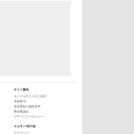
YouTube
29:00
最新最強! 歌えるヒッツ
サイト案内
モバイルサイトのご紹介
免責事項
放送番組の編集基準
番組審議会
プライバシーポリシー
エムオン!友の会
マイページ