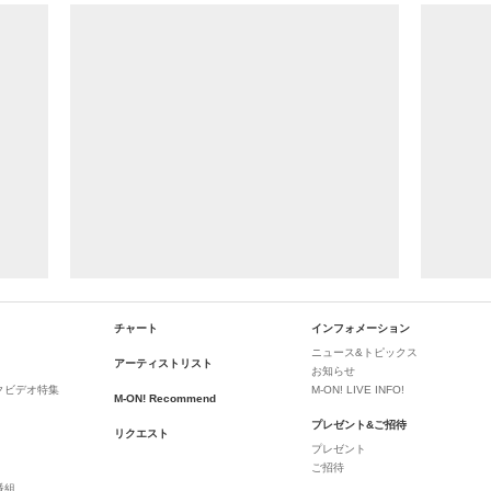
チャート
インフォメーション
ニュース&トピックス
アーティストリスト
お知らせ
クビデオ特集
M-ON! LIVE INFO!
M-ON! Recommend
プレゼント&ご招待
リクエスト
プレゼント
ご招待
番組