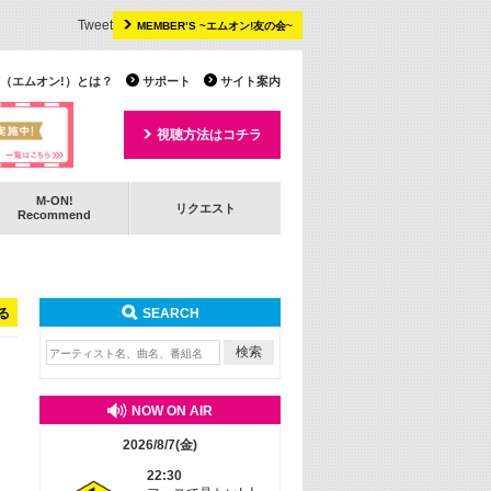
Tweet
MEMBER’S ~エムオン!友の会~
 TV（エムオン!）とは？
サポート
サイト案内
視聴方法はコチラ
M-ON!
リクエスト
Recommend
る
SEARCH
NOW ON AIR
2026/8/7(金)
22:30