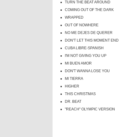
TURN THE BEAT AROUND
COMING OUT OF THE DARK
WRAPPED
OUT OF NOWHERE
NO ME DEJES DE QUERER
DON'T LET THIS MOMENT END
CUBA LIBRE-SPANISH
I'M NOT GIVING YOU UP
MI BUEN AMOR
DON'T WANNA LOSE YOU
MI TIERRA
HIGHER
THIS CHRISTMAS
DR. BEAT
"REACH" OLYMPIC VERSION