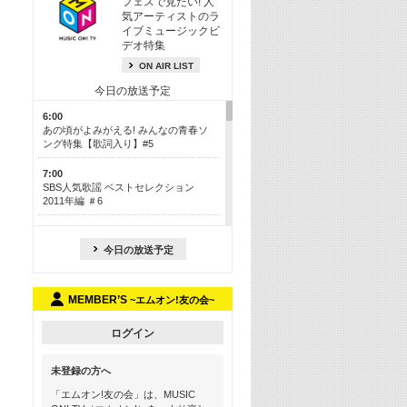
フェスで見たい! 人
気アーティストのラ
イブミュージックビ
デオ特集
ON AIR LIST
今日の放送予定
6:00
あの頃がよみがえる! みんなの青春ソ
ング特集【歌詞入り】#5
7:00
SBS人気歌謡 ベストセレクション
2011年編 ＃6
8:30
今も昔も愛される鉄板カラオケメドレ
今日の放送予定
ー【歌詞入り】 一挙5時間！
13:30
MEMBER’S
~エムオン!友の会~
Apple Music カウントダウン 20
15:30
ログイン
この夏聴きたい! サマーソングメドレ
ー【歌詞入り】 #5
未登録の方へ
16:30
「エムオン!友の会」は、MUSIC
あのころK-POPヒッツ! 2018→2021年