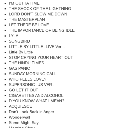
I'M OUTTA TIME
THE SHOCK OF THE LIGHTNING
LORD DON'T SLOW ME DOWN
THE MASTERPLAN
LET THERE BE LOVE
THE IMPORTANCE OF BEING IDLE
LYLA
SONGBIRD
LITTLE BY LITTLE -LIVE Ver. -
Little By Little
STOP CRYING YOUR HEART OUT
THE HINDU TIMES
GAS PANIC
SUNDAY MORNING CALL
WHO FEELS LOVE?
SUPERSONIC -US VER.-
GO LET IT OUT
CIGARETTES AND ALCOHOL
D'YOU KNOW WHAT I MEAN?
ACQUIESCE
Don't Look Back in Anger
Wonderwall
Some Might Say