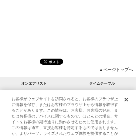
▲ページトップへ
オンエアリスト
タイムテーブル
プログラムリスト
チャート
お客様がウェブサイトを訪問されると、お客様のブラウザ上
に情報を保存、またはお客様のブラウザ上から情報を取得す
M-ON!
アーティストリスト
リクエスト
ることがあります。この情報は、お客様、お客様の好み、ま
RECOMMEND
たはお客様のデバイスに関するもので、ほとんどの場合、サ
イトをお客様の期待通りに動作させるために使用されます。
インフォメーション
|
プレゼント&ご招待
この情報は通常、直接お客様を特定するものではありません
MUSIC ON! TV（エムオン!）とは？
|
サポート
が、よりパーソナライズされたウェブ体験を提供することが
サイト案内
|
エムオン!友の会
|
クッキーの詳細