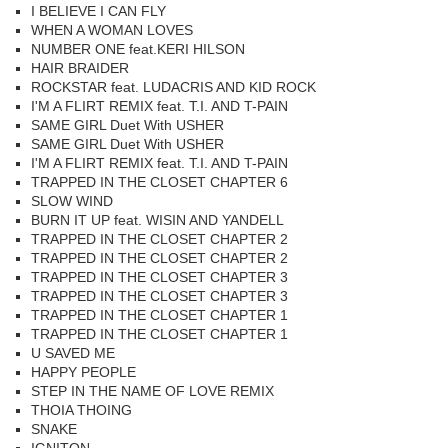
I BELIEVE I CAN FLY
WHEN A WOMAN LOVES
NUMBER ONE feat.KERI HILSON
HAIR BRAIDER
ROCKSTAR feat. LUDACRIS AND KID ROCK
I'M A FLIRT REMIX feat. T.I. AND T-PAIN
SAME GIRL Duet With USHER
SAME GIRL Duet With USHER
I'M A FLIRT REMIX feat. T.I. AND T-PAIN
TRAPPED IN THE CLOSET CHAPTER 6
SLOW WIND
BURN IT UP feat. WISIN AND YANDELL
TRAPPED IN THE CLOSET CHAPTER 2
TRAPPED IN THE CLOSET CHAPTER 2
TRAPPED IN THE CLOSET CHAPTER 3
TRAPPED IN THE CLOSET CHAPTER 3
TRAPPED IN THE CLOSET CHAPTER 1
TRAPPED IN THE CLOSET CHAPTER 1
U SAVED ME
HAPPY PEOPLE
STEP IN THE NAME OF LOVE REMIX
THOIA THOING
SNAKE