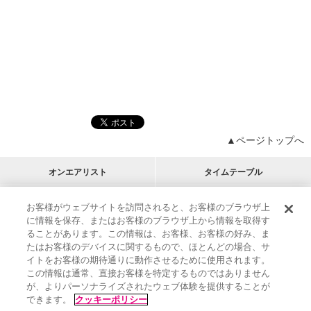
▲ページトップへ
オンエアリスト
タイムテーブル
プログラムリスト
チャート
お客様がウェブサイトを訪問されると、お客様のブラウザ上
に情報を保存、またはお客様のブラウザ上から情報を取得す
M-ON!
アーティストリスト
リクエスト
ることがあります。この情報は、お客様、お客様の好み、ま
RECOMMEND
たはお客様のデバイスに関するもので、ほとんどの場合、サ
イトをお客様の期待通りに動作させるために使用されます。
インフォメーション
|
プレゼント&ご招待
この情報は通常、直接お客様を特定するものではありません
MUSIC ON! TV（エムオン!）とは？
|
サポート
が、よりパーソナライズされたウェブ体験を提供することが
サイト案内
|
エムオン!友の会
|
クッキーの詳細
できます。
クッキーポリシー