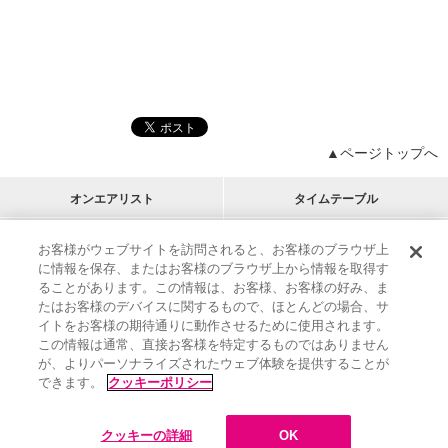
▲ページトップへ
オンエアリスト
タイムテーブル
プログラムリスト
チャート
お客様がウェブサイトを訪問されると、お客様のブラウザ上
に情報を保存、またはお客様のブラウザ上から情報を取得す
M-ON!
アーティストリスト
リクエスト
ることがあります。この情報は、お客様、お客様の好み、ま
RECOMMEND
たはお客様のデバイスに関するもので、ほとんどの場合、サ
イトをお客様の期待通りに動作させるために使用されます。
インフォメーション
|
プレゼント&ご招待
この情報は通常、直接お客様を特定するものではありません
MUSIC ON! TV（エムオン!）とは？
|
サポート
が、よりパーソナライズされたウェブ体験を提供することが
サイト案内
|
エムオン!友の会
|
クッキーの詳細
できます。
クッキーポリシー
M-ON! BOOKS
|
運営会社
クッキーの詳細
OK