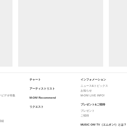
チャート
インフォメーション
ニュース&トピックス
アーティストリスト
お知らせ
クビデオ特集
M-ON! LIVE INFO!
M-ON! Recommend
プレゼント&ご招待
リクエスト
プレゼント
ご招待
番組
MUSIC ON! TV（エムオン!）とは？