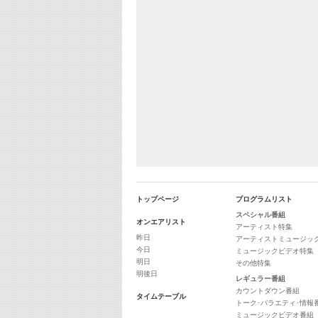
トップページ
プログラムリスト
スペシャル番組
オンエアリスト
アーティスト特集
昨日
アーティストミュージッ
今日
ミュージックビデオ特集
明日
その他特集
明後日
レギュラー番組
カウントダウン番組
タイムテーブル
トーク･バラエティ･情報
ミュージックビデオ番組