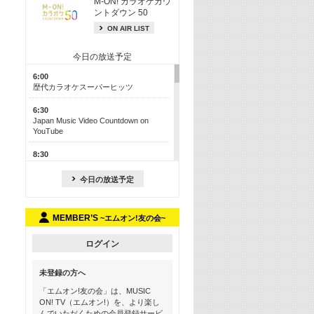
M-ON! カラオケカウ
ントダウン 50
ON AIR LIST
今日の放送予定
6:00
歴代カラオケスーパーヒッツ
6:30
Japan Music Video Countdown on
YouTube
8:30
J-POP最強カウントダウン50【歌詞入
り】
今日の放送予定
13:00
M-ON! カラオケカウントダウン 50
MEMBER’S
~エムオン!友の会~
17:30
Official髭男dism特集
ログイン
19:00
未登録の方へ
よりぬき! この夏聴きたい! サマーソン
グメドレー【歌詞入り】
「エムオン!友の会」は、MUSIC
ON! TV（エムオン!）を、より楽し
21:00
んでいただくための会員登録サービ