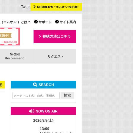
Tweet
MEMBER’S ~エムオン!友の会~
 TV（エムオン!）とは？
サポート
サイト案内
視聴方法はコチラ
M-ON!
リクエスト
Recommend
る
SEARCH
NOW ON AIR
2026/8/8(土)
13:00