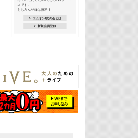
季節を感じよう! シーズンソング特集
スです。
-8月編-【歌詞入り】
もちろん登録は無料！
21:30
エムオン!友の会とは
臨場感満載! 人気バンドのライブミュ
新規会員登録
ージックビデオ特集
22:00
今押さえるならコレ! 令和最新ヒット
ソング特集
23:00
BLACKPINK特集
24:00
K-POP 第3世代特集
24:30
K-POP 第4世代特集
25:00
あのころヒッツ! 一挙5時間！
2021→2025年