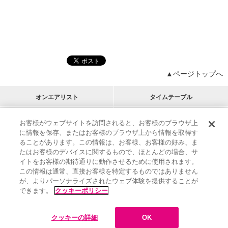
▲ページトップへ
オンエアリスト
タイムテーブル
プログラムリスト
チャート
お客様がウェブサイトを訪問されると、お客様のブラウザ上
に情報を保存、またはお客様のブラウザ上から情報を取得す
M-ON!
アーティストリスト
リクエスト
ることがあります。この情報は、お客様、お客様の好み、ま
RECOMMEND
たはお客様のデバイスに関するもので、ほとんどの場合、サ
イトをお客様の期待通りに動作させるために使用されます。
インフォメーション
|
プレゼント&ご招待
この情報は通常、直接お客様を特定するものではありません
MUSIC ON! TV（エムオン!）とは？
|
サポート
が、よりパーソナライズされたウェブ体験を提供することが
サイト案内
|
エムオン!友の会
|
クッキーの詳細
できます。
クッキーポリシー
M-ON! BOOKS
|
運営会社
クッキーの詳細
OK