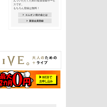
んでいただくための会員登録サービ
季節を感じよう! シーズンソング特集
スです。
-8月編-【歌詞入り】
もちろん登録は無料！
21:30
エムオン!友の会とは
臨場感満載! 人気バンドのライブミュ
新規会員登録
ージックビデオ特集
22:00
今押さえるならコレ! 令和最新ヒット
ソング特集
23:00
BLACKPINK特集
24:00
K-POP 第3世代特集
24:30
K-POP 第4世代特集
25:00
あのころヒッツ! 一挙5時間！
2021→2025年