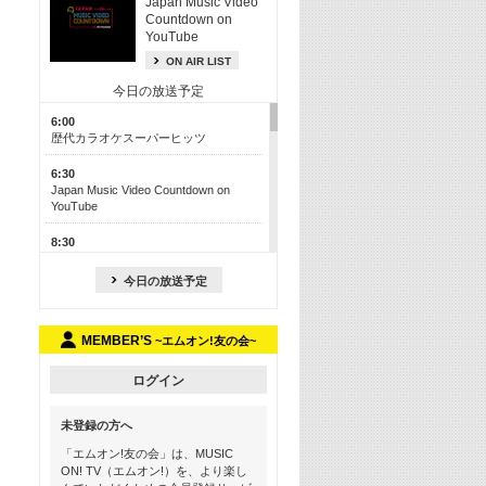
Japan Music Video
Countdown on
YouTube
ON AIR LIST
今日の放送予定
6:00
歴代カラオケスーパーヒッツ
6:30
Japan Music Video Countdown on
YouTube
8:30
J-POP最強カウントダウン50【歌詞入
り】
今日の放送予定
13:00
M-ON! カラオケカウントダウン 50
MEMBER’S
~エムオン!友の会~
17:30
Official髭男dism特集
ログイン
19:00
未登録の方へ
よりぬき! この夏聴きたい! サマーソン
グメドレー【歌詞入り】
「エムオン!友の会」は、MUSIC
ON! TV（エムオン!）を、より楽し
21:00