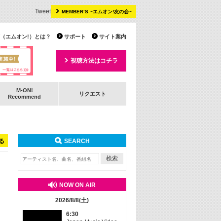
Tweet
MEMBER’S ~エムオン!友の会~
 TV（エムオン!）とは？
サポート
サイト案内
視聴方法はコチラ
M-ON!
リクエスト
Recommend
る
SEARCH
NOW ON AIR
2026/8/8(土)
6:30