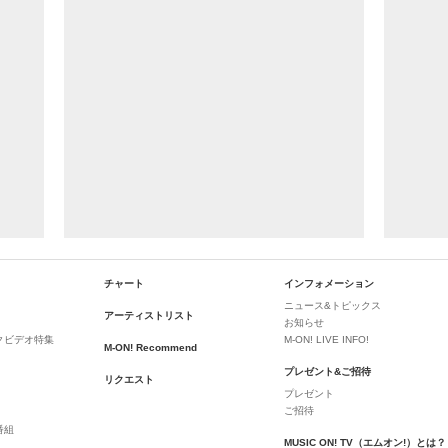
チャート
インフォメーション
ニュース&トピックス
アーティストリスト
お知らせ
クビデオ特集
M-ON! LIVE INFO!
M-ON! Recommend
プレゼント&ご招待
リクエスト
プレゼント
ご招待
番組
MUSIC ON! TV（エムオン!）とは？