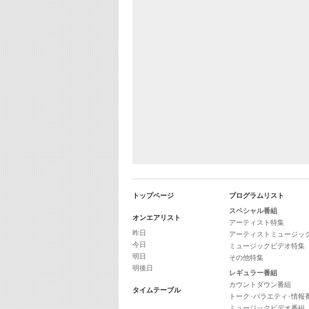
トップページ
プログラムリスト
スペシャル番組
オンエアリスト
アーティスト特集
昨日
アーティストミュージッ
今日
ミュージックビデオ特集
明日
その他特集
明後日
レギュラー番組
カウントダウン番組
タイムテーブル
トーク･バラエティ･情報
ミュージックビデオ番組