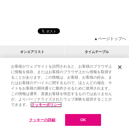
▲ページトップへ
オンエアリスト
タイムテーブル
プログラムリスト
チャート
お客様がウェブサイトを訪問されると、お客様のブラウザ上
に情報を保存、またはお客様のブラウザ上から情報を取得す
M-ON!
アーティストリスト
リクエスト
ることがあります。この情報は、お客様、お客様の好み、ま
RECOMMEND
たはお客様のデバイスに関するもので、ほとんどの場合、サ
イトをお客様の期待通りに動作させるために使用されます。
インフォメーション
|
プレゼント&ご招待
この情報は通常、直接お客様を特定するものではありません
MUSIC ON! TV（エムオン!）とは？
|
サポート
が、よりパーソナライズされたウェブ体験を提供することが
サイト案内
|
エムオン!友の会
|
クッキーの詳細
できます。
クッキーポリシー
M-ON! BOOKS
|
運営会社
クッキーの詳細
OK
©
Sony Music Solutions Inc. All rights reserved.