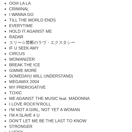
OOH LA LA
CRIMINAL
I WANNA GO
TILL THE WORLD ENDS
EVERYTIME
HOLD IT AGAINST ME
RADAR
スリー☆禁断のラヴ・エクスタシー
IF U SEEK AMY
CIRCUS
WOMANIZER
BREAK THE ICE
GIMME MORE
SOMEDAY(I WILL UNDERSTAND)
MEGAMIX 2004
MY PREROGATIVE
TOXIC
ME AGAINST THE MUSIC feat. MADONNA
I LOVE ROCK'N'ROLL
I'M NOT A GIRL, NOT YET A WOMAN
I'M A SLAVE 4 U
DON'T LET ME BE THE LAST TO KNOW
STRONGER