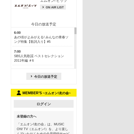
エムオン! ヒッツ
ON AIR LIST
今日の放送予定
6:00
あの頃がよみがえる! みんなの青春ソ
ング特集【歌詞入り】#5
7:00
SBS人気歌謡 ベストセレクション
2011年編 ＃6
8:30
今も昔も愛される鉄板カラオケメドレ
今日の放送予定
ー【歌詞入り】 一挙5時間！
13:30
MEMBER’S
~エムオン!友の会~
Apple Music カウントダウン 20
15:30
ログイン
この夏聴きたい! サマーソングメドレ
ー【歌詞入り】 #5
未登録の方へ
16:30
「エムオン!友の会」は、MUSIC
あのころK-POPヒッツ! 2018→2021年
ON! TV（エムオン!）を、より楽し
んでいただくための会員登録サービ