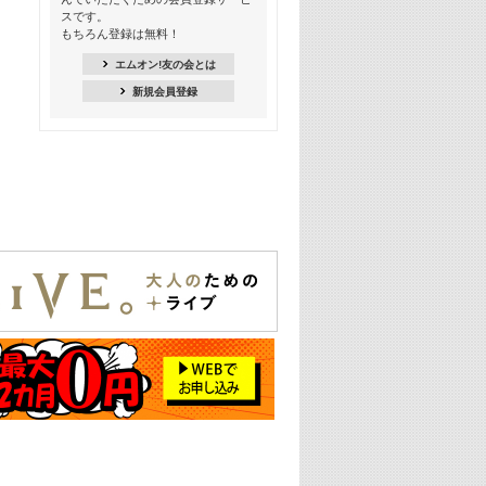
18:30
スです。
M-ON! Countdown K
もちろん登録は無料！
20:00
エムオン!友の会とは
M-ON! カラオケカウントダウン 20
新規会員登録
22:00
耳に残る歴代CMソングメドレー
22:30
フェスで見たい! 人気アーティストの
ライブミュージックビデオ特集
23:00
SUPER EIGHT特集
24:00
あのころヒッツ! 2025年
25:00
エムオン! ヒッツ
26:00
歴代カラオケスーパーヒッツ
27:00
Japan Music Video Countdown on
YouTube