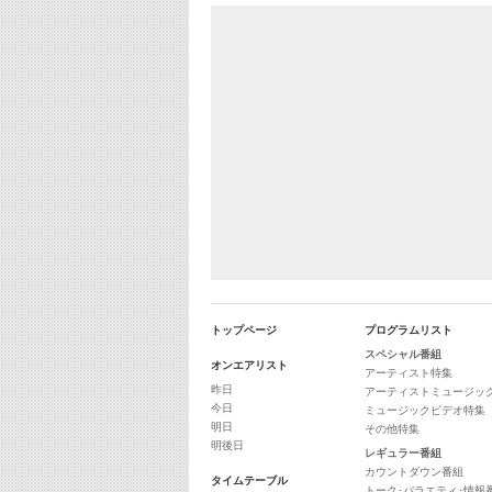
トップページ
プログラムリスト
スペシャル番組
オンエアリスト
アーティスト特集
昨日
アーティストミュージッ
今日
ミュージックビデオ特集
明日
その他特集
明後日
レギュラー番組
カウントダウン番組
タイムテーブル
トーク･バラエティ･情報