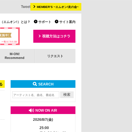
Tweet
MEMBER’S ~エムオン!友の会~
 TV（エムオン!）とは？
サポート
サイト案内
視聴方法はコチラ
M-ON!
リクエスト
Recommend
る
SEARCH
NOW ON AIR
2026/8/7(金)
25:00