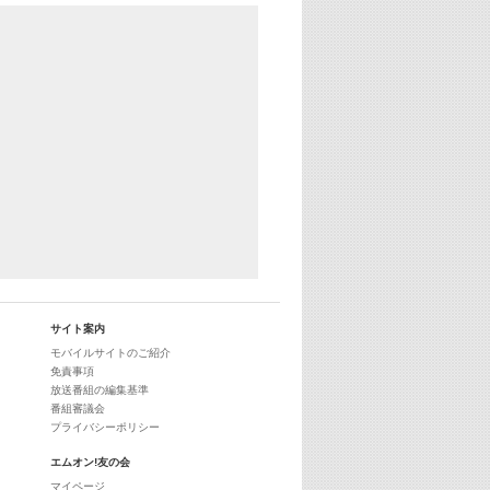
29:00
最新最強! 歌えるヒッツ
サイト案内
モバイルサイトのご紹介
免責事項
放送番組の編集基準
番組審議会
プライバシーポリシー
エムオン!友の会
マイページ