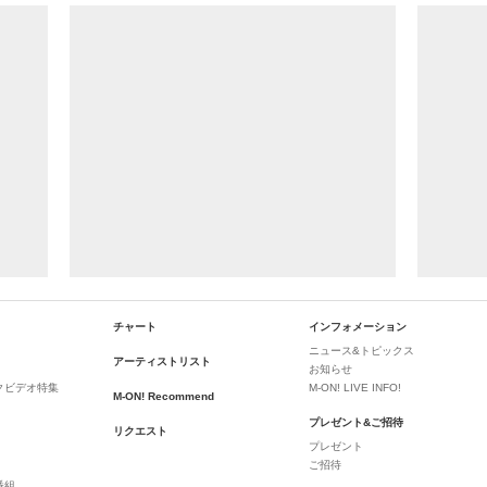
チャート
インフォメーション
ニュース&トピックス
アーティストリスト
お知らせ
クビデオ特集
M-ON! LIVE INFO!
M-ON! Recommend
プレゼント&ご招待
リクエスト
プレゼント
ご招待
番組