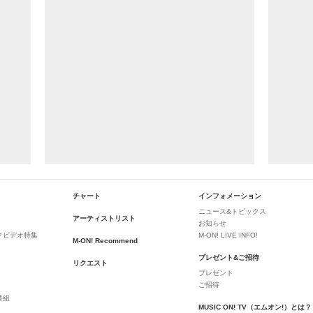
チャート
インフォメーション
ニュース&トピックス
アーティストリスト
お知らせ
クビデオ特集
M-ON! LIVE INFO!
M-ON! Recommend
プレゼント&ご招待
リクエスト
プレゼント
ご招待
番組
MUSIC ON! TV（エムオン!）とは？