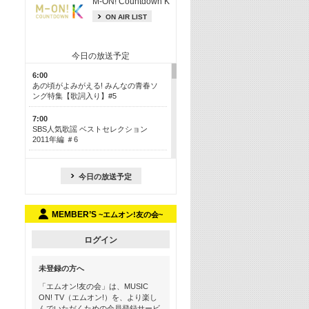
M-ON! Countdown K
ON AIR LIST
今日の放送予定
6:00
あの頃がよみがえる! みんなの青春ソ
ング特集【歌詞入り】#5
7:00
SBS人気歌謡 ベストセレクション
2011年編 ＃6
8:30
今も昔も愛される鉄板カラオケメドレ
今日の放送予定
ー【歌詞入り】 一挙5時間！
13:30
MEMBER’S
~エムオン!友の会~
Apple Music カウントダウン 20
15:30
ログイン
この夏聴きたい! サマーソングメドレ
ー【歌詞入り】 #5
未登録の方へ
16:30
「エムオン!友の会」は、MUSIC
あのころK-POPヒッツ! 2018→2021年
ON! TV（エムオン!）を、より楽し
んでいただくための会員登録サービ