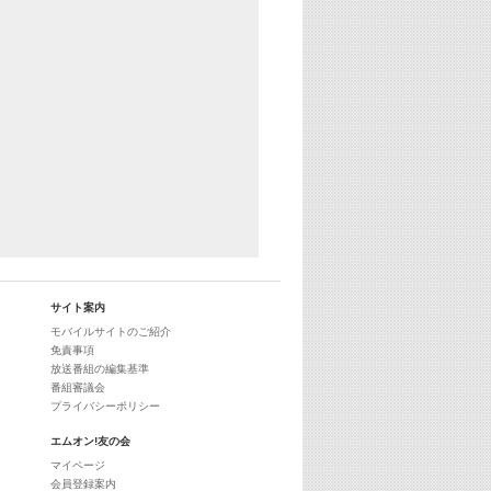
29:00
最新最強! 歌えるヒッツ
サイト案内
モバイルサイトのご紹介
免責事項
放送番組の編集基準
番組審議会
プライバシーポリシー
エムオン!友の会
マイページ
会員登録案内