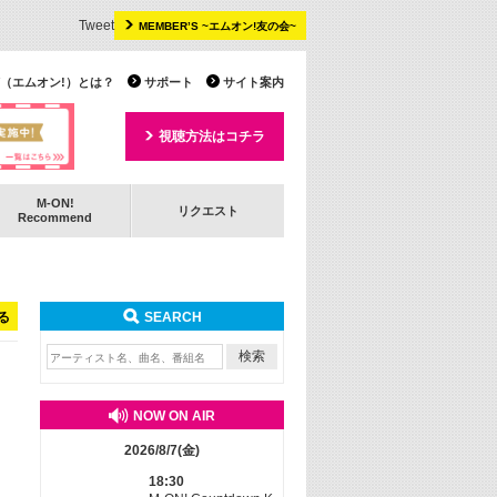
Tweet
MEMBER’S ~エムオン!友の会~
 TV（エムオン!）とは？
サポート
サイト案内
視聴方法はコチラ
M-ON!
リクエスト
Recommend
る
SEARCH
NOW ON AIR
2026/8/7(金)
18:30