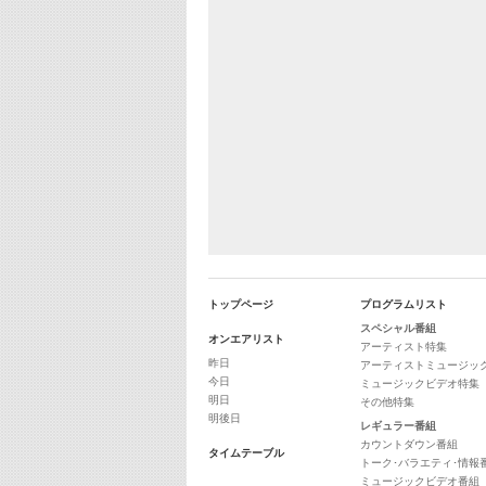
トップページ
プログラムリスト
スペシャル番組
オンエアリスト
アーティスト特集
昨日
アーティストミュージッ
今日
ミュージックビデオ特集
明日
その他特集
明後日
レギュラー番組
カウントダウン番組
タイムテーブル
トーク･バラエティ･情報
ミュージックビデオ番組