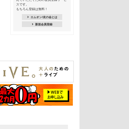
18:30
スです。
M-ON! Countdown K
もちろん登録は無料！
20:00
エムオン!友の会とは
M-ON! カラオケカウントダウン 20
新規会員登録
22:00
耳に残る歴代CMソングメドレー
22:30
フェスで見たい! 人気アーティストの
ライブミュージックビデオ特集
23:00
SUPER EIGHT特集
24:00
あのころヒッツ! 2025年
25:00
エムオン! ヒッツ
26:00
歴代カラオケスーパーヒッツ
27:00
Japan Music Video Countdown on
YouTube