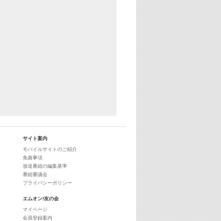
29:00
最新最強! 歌えるヒッツ
サイト案内
モバイルサイトのご紹介
免責事項
放送番組の編集基準
番組審議会
プライバシーポリシー
エムオン!友の会
マイページ
会員登録案内