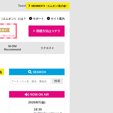
Tweet
MEMBER’S ~エムオン!友の会~
 TV（エムオン!）とは？
サポート
サイト案内
視聴方法はコチラ
M-ON!
リクエスト
Recommend
る
SEARCH
NOW ON AIR
2026/8/7(金)
18:30