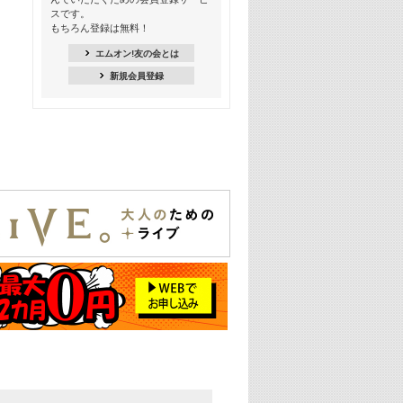
18:30
スです。
M-ON! Countdown K
もちろん登録は無料！
20:00
エムオン!友の会とは
M-ON! カラオケカウントダウン 20
新規会員登録
22:00
耳に残る歴代CMソングメドレー
22:30
フェスで見たい! 人気アーティストの
ライブミュージックビデオ特集
23:00
SUPER EIGHT特集
24:00
あのころヒッツ! 2025年
25:00
エムオン! ヒッツ
26:00
歴代カラオケスーパーヒッツ
27:00
Japan Music Video Countdown on
YouTube