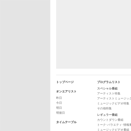
トップページ
プログラムリスト
スペシャル番組
オンエアリスト
アーティスト特集
昨日
アーティストミュージッ
今日
ミュージックビデオ特集
明日
その他特集
明後日
レギュラー番組
カウントダウン番組
タイムテーブル
トーク･バラエティ･情報
ミュージックビデオ番組