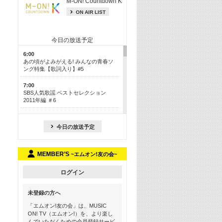
M-ON! Countdown K
ON AIR LIST
今日の放送予定
6:00
あの頃がよみがえる! みんなの青春ソ
ング特集【歌詞入り】#5
7:00
SBS人気歌謡 ベストセレクション
2011年編 ＃6
8:30
今も昔も愛される鉄板カラオケメドレ
今日の放送予定
ー【歌詞入り】 一挙5時間！
13:30
MEMBER’S
~エムオン!友の会~
Apple Music カウントダウン 20
15:30
ログイン
この夏聴きたい! サマーソングメドレ
ー【歌詞入り】 #5
未登録の方へ
16:30
「エムオン!友の会」は、MUSIC
あのころK-POPヒッツ! 2018→2021年
ON! TV（エムオン!）を、より楽し
んでいただくための会員登録サービ