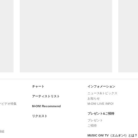
チャート
インフォメーション
ニュース&トピックス
アーティストリスト
お知らせ
クビデオ特集
M-ON! LIVE INFO!
M-ON! Recommend
プレゼント&ご招待
リクエスト
プレゼント
ご招待
番組
MUSIC ON! TV（エムオン!）とは？