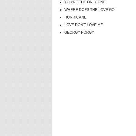
YOU'RE THE ONLY ONE
WHERE DOES THE LOVE GO
HURRICANE
LOVE DON'T LOVE ME
GEORGY PORGY