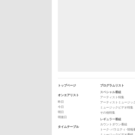
トップページ
プログラムリスト
スペシャル番組
オンエアリスト
アーティスト特集
昨日
アーティストミュージッ
今日
ミュージックビデオ特集
明日
その他特集
明後日
レギュラー番組
カウントダウン番組
タイムテーブル
トーク･バラエティ･情報
ミュージックビデオ番組