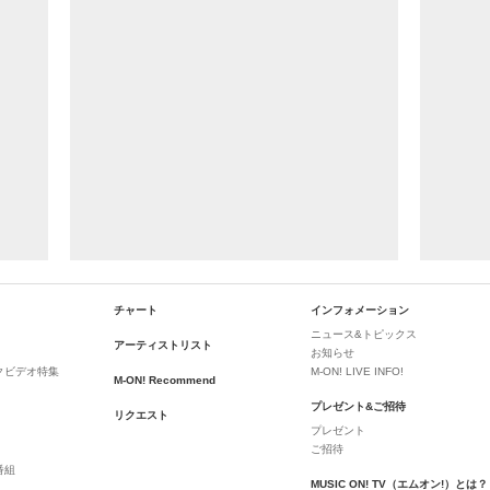
チャート
インフォメーション
ニュース&トピックス
アーティストリスト
お知らせ
クビデオ特集
M-ON! LIVE INFO!
M-ON! Recommend
プレゼント&ご招待
リクエスト
プレゼント
ご招待
番組
MUSIC ON! TV（エムオン!）とは？