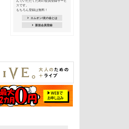
んでいただくための会員登録サービ
季節を感じよう! シーズンソング特集
スです。
-8月編-【歌詞入り】
もちろん登録は無料！
21:30
エムオン!友の会とは
臨場感満載! 人気バンドのライブミュ
新規会員登録
ージックビデオ特集
22:00
今押さえるならコレ! 令和最新ヒット
ソング特集
23:00
BLACKPINK特集
24:00
K-POP 第3世代特集
24:30
K-POP 第4世代特集
25:00
あのころヒッツ! 一挙5時間！
2021→2025年