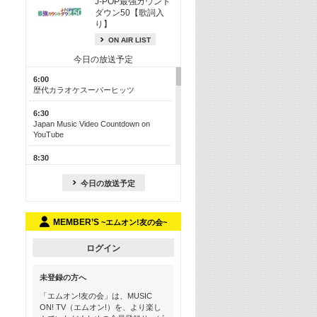
J-POP最強カウント
ダウン50【歌詞入
り】
ON AIR LIST
今日の放送予定
6:00
歴代カラオケスーパーヒッツ
6:30
Japan Music Video Countdown on
YouTube
8:30
J-POP最強カウントダウン50【歌詞入
り】
今日の放送予定
13:00
M-ON! カラオケカウントダウン 50
MEMBER’S
~エムオン!友の会~
17:30
Official髭男dism特集
ログイン
19:00
未登録の方へ
よりぬき! この夏聴きたい! サマーソン
グメドレー【歌詞入り】
「エムオン!友の会」は、MUSIC
ON! TV（エムオン!）を、より楽し
21:00