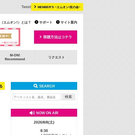
Tweet
MEMBER’S ~エムオン!友の会~
 TV（エムオン!）とは？
サポート
サイト案内
視聴方法はコチラ
M-ON!
リクエスト
Recommend
る
SEARCH
NOW ON AIR
2026/8/8(土)
8:30