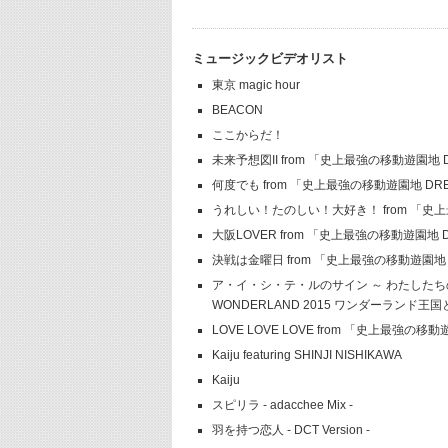
ミュージックビデオリスト
東京 magic hour
BEACON
ここからだ！
未来予想図II from 「史上最強の移動遊園地 DR
何度でも from 「史上最強の移動遊園地 DREAM
うれしい！たのしい！大好き！ from 「史上最強
大阪LOVER from 「史上最強の移動遊園地 D
決戦は金曜日 from 「史上最強の移動遊園地 D
ア・イ・シ・テ・ルのサイン ～ わたしたちの未来
WONDERLAND 2015 ワンダーランド王
LOVE LOVE LOVE from 「史上最強の移
Kaiju featuring SHINJI NISHIKAWA
Kaiju
スピリラ - adacchee Mix -
羽を持つ恋人 - DCT Version -