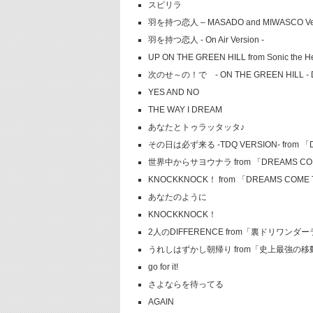
スピリラ
羽を持つ恋人 – MASADO and MIWASCO Ver
羽を持つ恋人 - On Air Version -
UP ON THE GREEN HILL from Sonic the H
次のせ～の！で - ON THE GREEN HILL - 
YES AND NO
THE WAY I DREAM
あなたとトゥラッタッタ♪
その日は必ず来る -TDQ VERSION- from 「DR
世界中からサヨウナラ from 「DREAMS COME T
KNOCKKNOCK！ from 「DREAMS COME T
あなたのように
KNOCKKNOCK！
2人のDIFFERENCE from「裏ドリワンダーラ
うれしはずかし朝帰り from「史上最強の移動遊園地
go for it!
さよならを待ってる
AGAIN