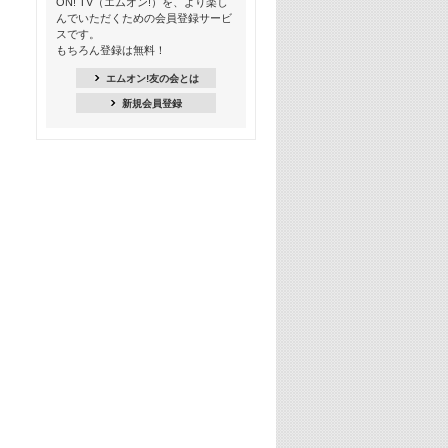
ON! TV（エムオン!）を、より楽し
ー【歌詞入り】 #4
んでいただくための会員登録サービ
スです。
16:30
もちろん登録は無料！
Apple Music カウントダウン 20
エムオン!友の会とは
18:30
新規会員登録
あのころK-POPヒッツ! 2021年
19:00
韓ON! Countdown 10
20:00
J-POP最強カウントダウン20【歌詞入
り】
22:00
大人のための名曲セレクション ～バン
ド編～【歌詞入り】
22:30
今推したい! エムオン!おすすめミュー
ジックビデオ特集＜#28＞
23:00
METROCK 2026 ライブスペシャル＜
NEW BEAT SQUARE day2＞
24:30