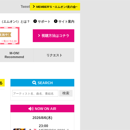
Tweet
MEMBER’S ~エムオン!友の会~
 TV（エムオン!）とは？
サポート
サイト案内
視聴方法はコチラ
M-ON!
リクエスト
Recommend
る
SEARCH
NOW ON AIR
2026/8/6(木)
23:00