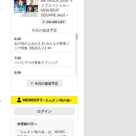
METROCK 2026 ラ
イブスペシャル＜
NEW BEAT
SQUARE day2＞
ON AIR LIST
今日の放送予定
6:00
あの頃がよみがえる! みんなの青春ソ
ング特集【歌詞入り】#4
7:00
パパとママの青春ラブソング
8:00
あのころドラマヒッツ! 2013年
今日の放送予定
8:30
M-ON! カラオケカウントダウン 50
団」
MEMBER’S
~エムオン!友の会~
13:00
歴代カラオケスーパーヒッツ
ログイン
13:30
LINE MUSICカウントダウン20
未登録の方へ
15:30
「エムオン!友の会」は、MUSIC
この夏聴きたい! サマーソングメドレ