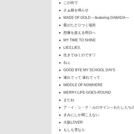
この街で
さぁ鐘を鳴らせ
MADE OF GOLD ―featuring DABADA―
愛がたどりつく場所
想像を超える明日へ
MY TIME TO SHINE
LIES,LIES.
生きてゆくのです♡
ねぇ
GOOD BYE MY SCHOOL DAYS
連れてって 連れてって
MIDDLE OF NOWHERE
MERRY-LIFE-GOES-ROUND
またね
ア・イ・シ・テ・ルのサイン～わたしたち
きみにしか聞こえない
大阪LOVER
もしも雪なら