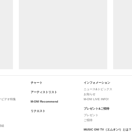
チャート
インフォメーション
ニュース&トピックス
アーティストリスト
お知らせ
クビデオ特集
M-ON! LIVE INFO!
M-ON! Recommend
プレゼント&ご招待
リクエスト
プレゼント
ご招待
番組
MUSIC ON! TV（エムオン!）とは？