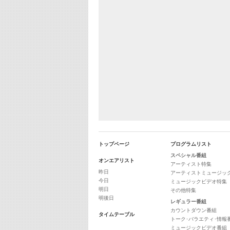
トップページ
プログラムリスト
スペシャル番組
オンエアリスト
アーティスト特集
昨日
アーティストミュージッ
今日
ミュージックビデオ特集
明日
その他特集
明後日
レギュラー番組
カウントダウン番組
タイムテーブル
トーク･バラエティ･情報
ミュージックビデオ番組