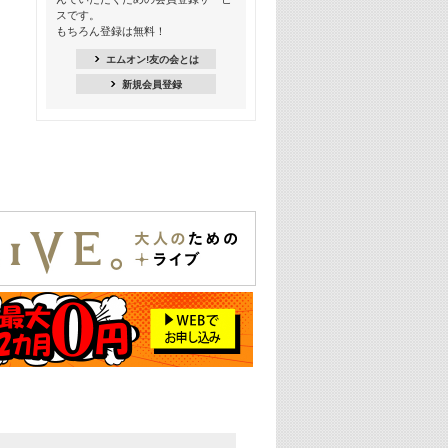
季節を感じよう! シーズンソング特集
スです。
-8月編-【歌詞入り】
もちろん登録は無料！
21:30
エムオン!友の会とは
臨場感満載! 人気バンドのライブミュ
新規会員登録
ージックビデオ特集
22:00
今押さえるならコレ! 令和最新ヒット
ソング特集
23:00
BLACKPINK特集
24:00
K-POP 第3世代特集
24:30
K-POP 第4世代特集
25:00
あのころヒッツ! 一挙5時間！
2021→2025年