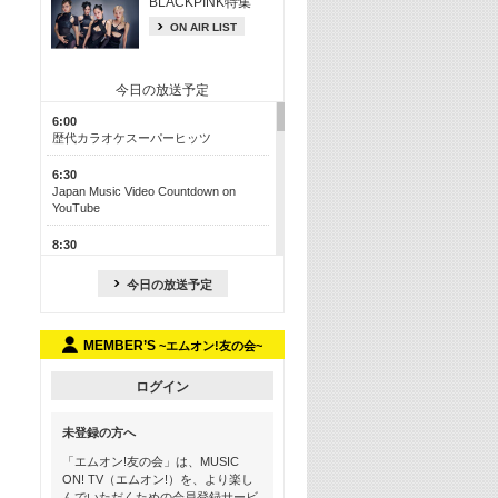
BLACKPINK特集
ON AIR LIST
今日の放送予定
6:00
歴代カラオケスーパーヒッツ
6:30
Japan Music Video Countdown on
YouTube
8:30
J-POP最強カウントダウン50【歌詞入
り】
今日の放送予定
13:00
M-ON! カラオケカウントダウン 50
MEMBER’S
~エムオン!友の会~
17:30
Official髭男dism特集
ログイン
19:00
未登録の方へ
よりぬき! この夏聴きたい! サマーソン
グメドレー【歌詞入り】
「エムオン!友の会」は、MUSIC
ON! TV（エムオン!）を、より楽し
21:00
んでいただくための会員登録サービ