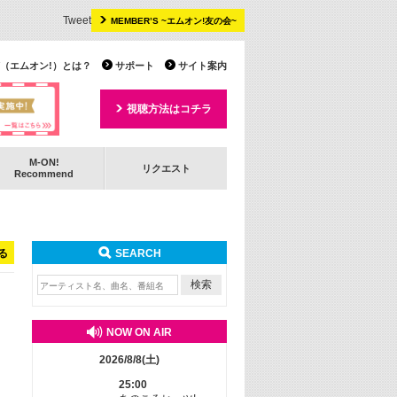
Tweet
MEMBER’S ~エムオン!友の会~
 TV（エムオン!）とは？
サポート
サイト案内
視聴方法はコチラ
M-ON!
リクエスト
Recommend
る
SEARCH
NOW ON AIR
2026/8/8(土)
25:00