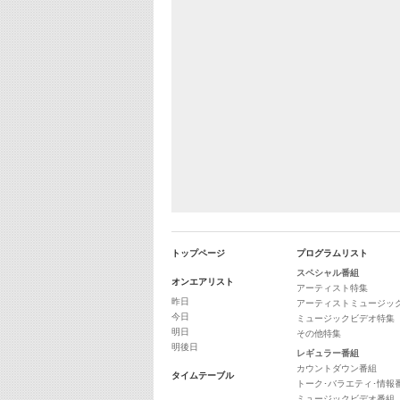
トップページ
プログラムリスト
スペシャル番組
オンエアリスト
アーティスト特集
昨日
アーティストミュージッ
今日
ミュージックビデオ特集
明日
その他特集
明後日
レギュラー番組
カウントダウン番組
タイムテーブル
トーク･バラエティ･情報
ミュージックビデオ番組