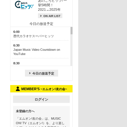
あのころヒッツ! 一
挙5時間！
2021→2025年
ON AIR LIST
今日の放送予定
6:00
歴代カラオケスーパーヒッツ
6:30
Japan Music Video Countdown on
YouTube
8:30
J-POP最強カウントダウン50【歌詞入
り】
今日の放送予定
13:00
M-ON! カラオケカウントダウン 50
MEMBER’S
~エムオン!友の会~
17:30
Official髭男dism特集
ログイン
19:00
未登録の方へ
よりぬき! この夏聴きたい! サマーソン
グメドレー【歌詞入り】
「エムオン!友の会」は、MUSIC
ON! TV（エムオン!）を、より楽し
21:00