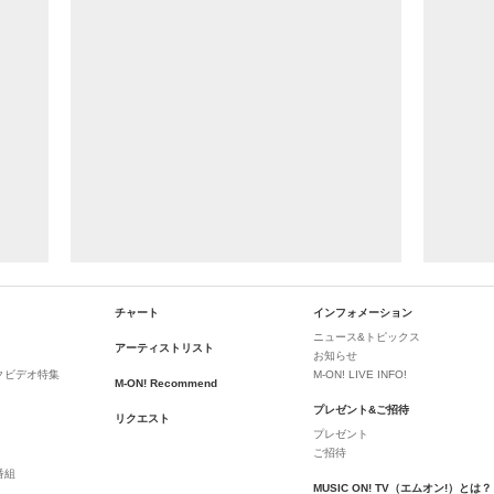
チャート
インフォメーション
ニュース&トピックス
アーティストリスト
お知らせ
クビデオ特集
M-ON! LIVE INFO!
M-ON! Recommend
プレゼント&ご招待
リクエスト
プレゼント
ご招待
番組
MUSIC ON! TV（エムオン!）とは？