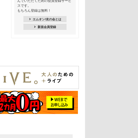
んでいただくための会員登録サービ
季節を感じよう! シーズンソング特集
スです。
-8月編-【歌詞入り】
もちろん登録は無料！
21:30
エムオン!友の会とは
臨場感満載! 人気バンドのライブミュ
新規会員登録
ージックビデオ特集
22:00
今押さえるならコレ! 令和最新ヒット
ソング特集
23:00
BLACKPINK特集
24:00
K-POP 第3世代特集
24:30
K-POP 第4世代特集
25:00
あのころヒッツ! 一挙5時間！
2021→2025年