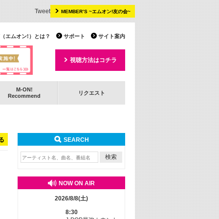
Tweet
MEMBER’S ~エムオン!友の会~
 TV（エムオン!）とは？
サポート
サイト案内
視聴方法はコチラ
M-ON!
リクエスト
Recommend
る
SEARCH
NOW ON AIR
2026/8/8(土)
8:30