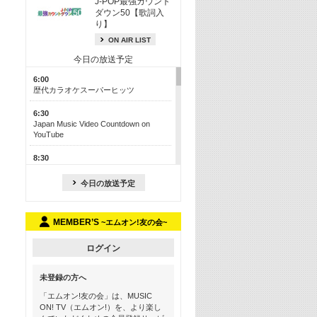
J-POP最強カウント
ダウン50【歌詞入
り】
ON AIR LIST
今日の放送予定
6:00
歴代カラオケスーパーヒッツ
6:30
Japan Music Video Countdown on
YouTube
8:30
J-POP最強カウントダウン50【歌詞入
り】
今日の放送予定
13:00
M-ON! カラオケカウントダウン 50
MEMBER’S
~エムオン!友の会~
17:30
Official髭男dism特集
ログイン
19:00
未登録の方へ
よりぬき! この夏聴きたい! サマーソン
グメドレー【歌詞入り】
「エムオン!友の会」は、MUSIC
ON! TV（エムオン!）を、より楽し
21:00