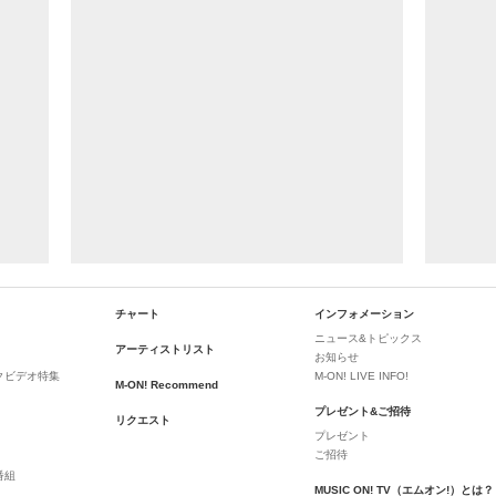
チャート
インフォメーション
ニュース&トピックス
アーティストリスト
お知らせ
クビデオ特集
M-ON! LIVE INFO!
M-ON! Recommend
プレゼント&ご招待
リクエスト
プレゼント
ご招待
番組
MUSIC ON! TV（エムオン!）とは？