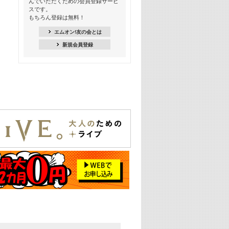
んでいただくための会員登録サービ
季節を感じよう! シーズンソング特集
スです。
-8月編-【歌詞入り】
もちろん登録は無料！
21:30
エムオン!友の会とは
臨場感満載! 人気バンドのライブミュ
新規会員登録
ージックビデオ特集
22:00
今押さえるならコレ! 令和最新ヒット
ソング特集
23:00
BLACKPINK特集
24:00
K-POP 第3世代特集
24:30
K-POP 第4世代特集
25:00
あのころヒッツ! 一挙5時間！
2021→2025年