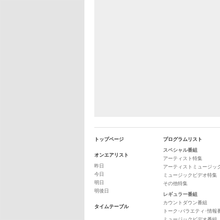
トップページ
プログラムリスト
スペシャル番組
オンエアリスト
アーティスト特集
昨日
アーティストミュージッ
今日
ミュージックビデオ特集
明日
その他特集
明後日
レギュラー番組
カウントダウン番組
タイムテーブル
トーク･バラエティ･情報
ミュージックビデオ番組