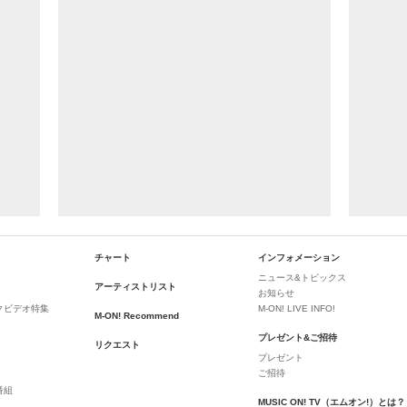
チャート
インフォメーション
ニュース&トピックス
アーティストリスト
お知らせ
クビデオ特集
M-ON! LIVE INFO!
M-ON! Recommend
プレゼント&ご招待
リクエスト
プレゼント
ご招待
番組
MUSIC ON! TV（エムオン!）とは？