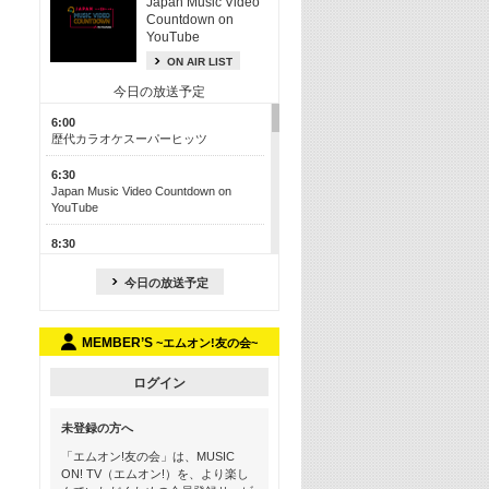
Japan Music Video
Countdown on
YouTube
ON AIR LIST
今日の放送予定
6:00
歴代カラオケスーパーヒッツ
6:30
Japan Music Video Countdown on
YouTube
8:30
J-POP最強カウントダウン50【歌詞入
り】
今日の放送予定
13:00
M-ON! カラオケカウントダウン 50
MEMBER’S
~エムオン!友の会~
17:30
Official髭男dism特集
ログイン
19:00
未登録の方へ
よりぬき! この夏聴きたい! サマーソン
グメドレー【歌詞入り】
「エムオン!友の会」は、MUSIC
ON! TV（エムオン!）を、より楽し
21:00