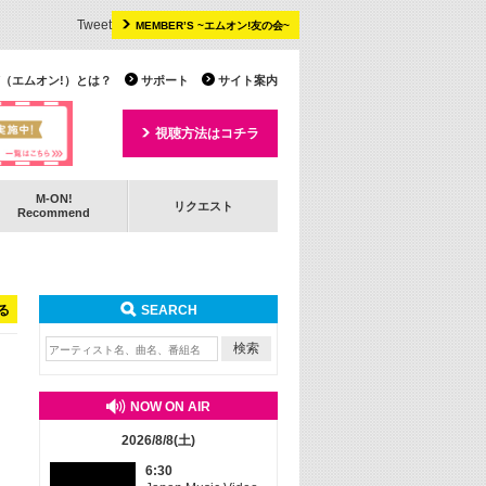
Tweet
MEMBER’S ~エムオン!友の会~
 TV（エムオン!）とは？
サポート
サイト案内
視聴方法はコチラ
M-ON!
リクエスト
Recommend
る
SEARCH
NOW ON AIR
2026/8/8(土)
6:30