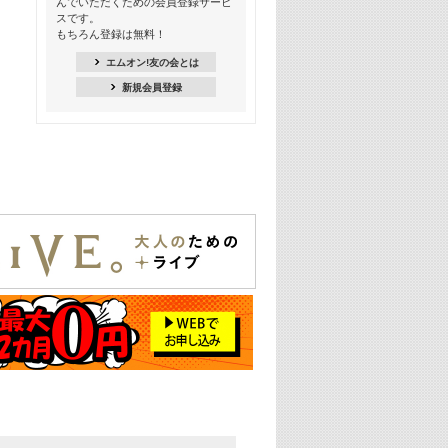
んでいただくための会員登録サービ
季節を感じよう! シーズンソング特集
スです。
-8月編-【歌詞入り】
もちろん登録は無料！
21:30
エムオン!友の会とは
臨場感満載! 人気バンドのライブミュ
新規会員登録
ージックビデオ特集
22:00
今押さえるならコレ! 令和最新ヒット
ソング特集
23:00
BLACKPINK特集
24:00
K-POP 第3世代特集
24:30
K-POP 第4世代特集
25:00
あのころヒッツ! 一挙5時間！
2021→2025年