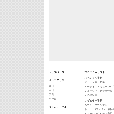
トップページ
プログラムリスト
スペシャル番組
オンエアリスト
アーティスト特集
昨日
アーティストミュージッ
今日
ミュージックビデオ特集
明日
その他特集
明後日
レギュラー番組
カウントダウン番組
タイムテーブル
トーク･バラエティ･情報
ミュージックビデオ番組