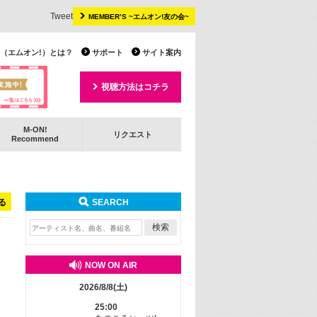
Tweet
MEMBER’S ~エムオン!友の会~
 TV（エムオン!）とは？
サポート
サイト案内
視聴方法はコチラ
M-ON!
リクエスト
Recommend
る
SEARCH
NOW ON AIR
2026/8/8(土)
25:00