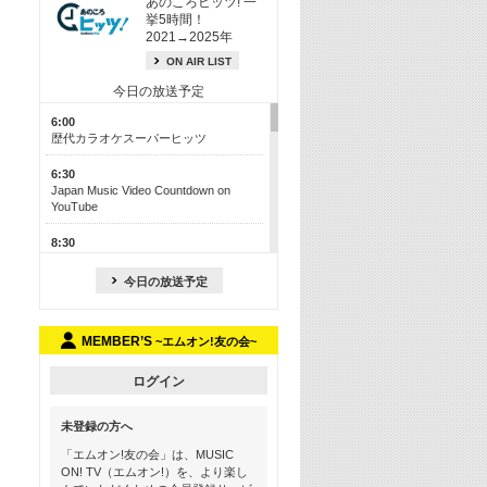
あのころヒッツ! 一
挙5時間！
2021→2025年
ON AIR LIST
今日の放送予定
6:00
歴代カラオケスーパーヒッツ
6:30
Japan Music Video Countdown on
YouTube
8:30
J-POP最強カウントダウン50【歌詞入
り】
今日の放送予定
13:00
M-ON! カラオケカウントダウン 50
MEMBER’S
~エムオン!友の会~
17:30
Official髭男dism特集
ログイン
19:00
未登録の方へ
よりぬき! この夏聴きたい! サマーソン
グメドレー【歌詞入り】
「エムオン!友の会」は、MUSIC
ON! TV（エムオン!）を、より楽し
21:00