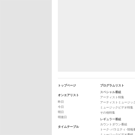
トップページ
プログラムリスト
スペシャル番組
オンエアリスト
アーティスト特集
昨日
アーティストミュージッ
今日
ミュージックビデオ特集
明日
その他特集
明後日
レギュラー番組
カウントダウン番組
タイムテーブル
トーク･バラエティ･情報
ミュージックビデオ番組