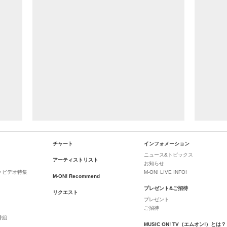
チャート
インフォメーション
ニュース&トピックス
アーティストリスト
お知らせ
クビデオ特集
M-ON! LIVE INFO!
M-ON! Recommend
プレゼント&ご招待
リクエスト
プレゼント
ご招待
番組
MUSIC ON! TV（エムオン!）とは？