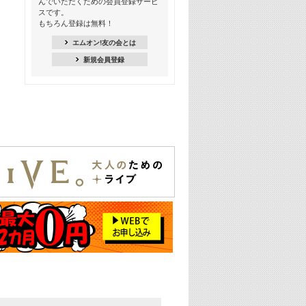
んでいただくための会員登録サービ
季節を感じよう! シーズンソング特集
スです。
-8月編-【歌詞入り】
もちろん登録は無料！
21:30
エムオン!友の会とは
臨場感満載! 人気バンドのライブミュ
新規会員登録
ージックビデオ特集
22:00
今押さえるならコレ! 令和最新ヒット
ソング特集
23:00
BLACKPINK特集
24:00
K-POP 第3世代特集
24:30
K-POP 第4世代特集
25:00
あのころヒッツ! 一挙5時間！
2021→2025年