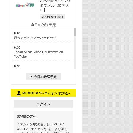
J-POP最強カウント
ダウン50【歌詞入
り】
ON AIR LIST
今日の放送予定
6:00
歴代カラオケスーパーヒッツ
6:30
Japan Music Video Countdown on
YouTube
8:30
J-POP最強カウントダウン50【歌詞入
り】
今日の放送予定
13:00
M-ON! カラオケカウントダウン 50
MEMBER’S
~エムオン!友の会~
17:30
Official髭男dism特集
ログイン
19:00
未登録の方へ
よりぬき! この夏聴きたい! サマーソン
グメドレー【歌詞入り】
「エムオン!友の会」は、MUSIC
ON! TV（エムオン!）を、より楽し
21:00