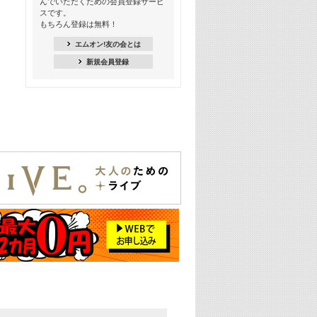
んでいただくための会員登録サービ
季節を感じよう! シーズンソング特集
スです。
-8月編-【歌詞入り】
もちろん登録は無料！
21:30
エムオン!友の会とは
臨場感満載! 人気バンドのライブミュ
新規会員登録
ージックビデオ特集
22:00
今押さえるならコレ! 令和最新ヒット
ソング特集
23:00
BLACKPINK特集
24:00
K-POP 第3世代特集
24:30
K-POP 第4世代特集
25:00
あのころヒッツ! 一挙5時間！
2021→2025年