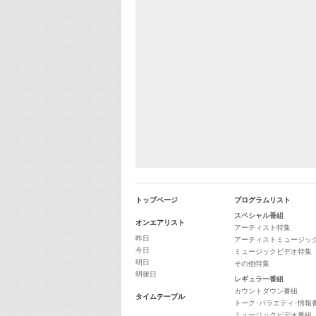
トップページ
プログラムリスト
スペシャル番組
オンエアリスト
アーティスト特集
昨日
アーティストミュージッ
今日
ミュージックビデオ特集
明日
その他特集
明後日
レギュラー番組
カウントダウン番組
タイムテーブル
トーク･バラエティ･情報
ミュージックビデオ番組