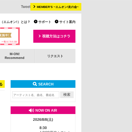
Tweet
MEMBER’S ~エムオン!友の会~
 TV（エムオン!）とは？
サポート
サイト案内
視聴方法はコチラ
M-ON!
リクエスト
Recommend
る
SEARCH
NOW ON AIR
2026/8/8(土)
8:30