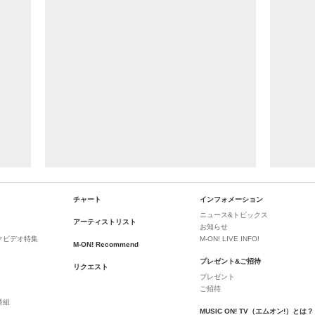
チャート
インフォメーション
ニュース&トピックス
アーティストリスト
お知らせ
クビデオ特集
M-ON! LIVE INFO!
M-ON! Recommend
プレゼント&ご招待
リクエスト
プレゼント
ご招待
番組
MUSIC ON! TV（エムオン!）とは？