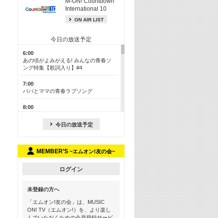
M-ON! Countdown
International 10
ON AIR LIST
今日の放送予定
6:00
あの頃がよみがえる! みんなの青春ソ
ング特集【歌詞入り】#4
7:00
パパとママの青春ラブソング
8:00
あのころドラマヒッツ! 2013年
今日の放送予定
8:30
M-ON! カラオケカウントダウン 50
MEMBER’S
~エムオン!友の会~
13:00
歴代カラオケスーパーヒッツ
ログイン
13:30
LINE MUSICカウントダウン20
未登録の方へ
15:30
「エムオン!友の会」は、MUSIC
この夏聴きたい! サマーソングメドレ
ON! TV（エムオン!）を、より楽し
ー【歌詞入り】 #4
んでいただくための会員登録サービ