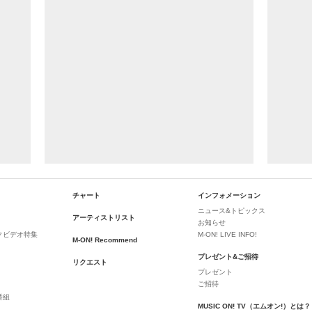
チャート
インフォメーション
ニュース&トピックス
アーティストリスト
お知らせ
クビデオ特集
M-ON! LIVE INFO!
M-ON! Recommend
プレゼント&ご招待
リクエスト
プレゼント
ご招待
番組
MUSIC ON! TV（エムオン!）とは？