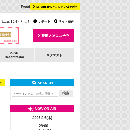
Tweet
MEMBER’S ~エムオン!友の会~
 TV（エムオン!）とは？
サポート
サイト案内
視聴方法はコチラ
M-ON!
リクエスト
Recommend
る
SEARCH
NOW ON AIR
2026/8/6(木)
28:00