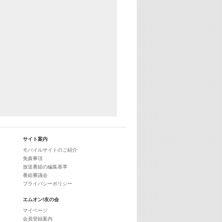
25:30
エムオン! ヒッツ
27:00
歴代カラオケスーパーヒッツ
28:00
M-ON! Countdown International 10
29:00
最新最強! 歌えるヒッツ
サイト案内
モバイルサイトのご紹介
免責事項
放送番組の編集基準
番組審議会
プライバシーポリシー
エムオン!友の会
マイページ
会員登録案内