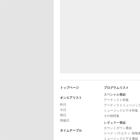
トップページ
プログラムリスト
スペシャル番組
オンエアリスト
アーティスト特集
昨日
アーティストミュージッ
今日
ミュージックビデオ特集
明日
その他特集
明後日
レギュラー番組
カウントダウン番組
タイムテーブル
トーク･バラエティ･情報
ミュージックビデオ番組