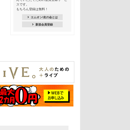
スです。
16:30
もちろん登録は無料！
Apple Music カウントダウン 20
エムオン!友の会とは
18:30
新規会員登録
あのころK-POPヒッツ! 2021年
19:00
韓ON! Countdown 10
20:00
J-POP最強カウントダウン20【歌詞入
り】
22:00
大人のための名曲セレクション ～バン
ド編～【歌詞入り】
22:30
今推したい! エムオン!おすすめミュー
ジックビデオ特集＜#28＞
23:00
METROCK 2026 ライブスペシャル＜
NEW BEAT SQUARE day2＞
24:30
あのころヒッツ! 2024年