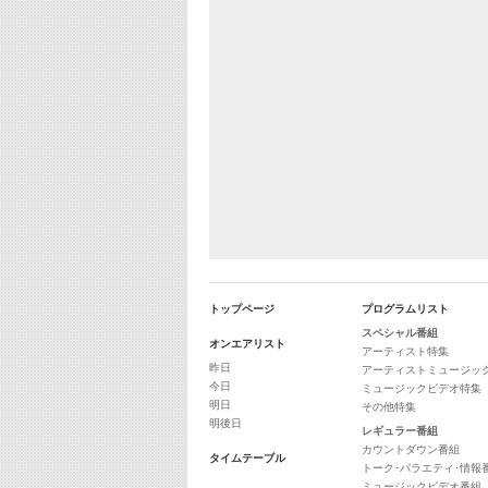
トップページ
プログラムリスト
スペシャル番組
オンエアリスト
アーティスト特集
昨日
アーティストミュージッ
今日
ミュージックビデオ特集
明日
その他特集
明後日
レギュラー番組
カウントダウン番組
タイムテーブル
トーク･バラエティ･情報
ミュージックビデオ番組