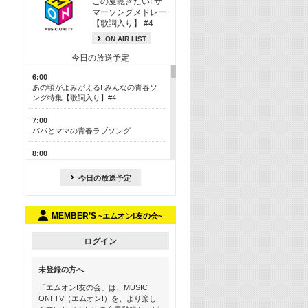
この夏聴きたい! サ
マーソングメドレー
【歌詞入り】 #4
ON AIR LIST
今日の放送予定
6:00
あの頃がよみがえる! みんなの青春ソ
ング特集【歌詞入り】#4
7:00
パパとママの青春ラブソング
8:00
あのころドラマヒッツ! 2013年
今日の放送予定
8:30
M-ON! カラオケカウントダウン 50
MEMBER’S
~エムオン!友の会~
13:00
歴代カラオケスーパーヒッツ
ログイン
13:30
LINE MUSICカウントダウン20
未登録の方へ
15:30
「エムオン!友の会」は、MUSIC
この夏聴きたい! サマーソングメドレ
ON! TV（エムオン!）を、より楽し
ー【歌詞入り】 #4