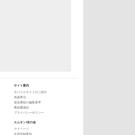
25:30
エムオン! ヒッツ
27:00
歴代カラオケスーパーヒッツ
28:00
M-ON! Countdown International 10
29:00
最新最強! 歌えるヒッツ
サイト案内
モバイルサイトのご紹介
免責事項
放送番組の編集基準
番組審議会
プライバシーポリシー
エムオン!友の会
マイページ
会員登録案内