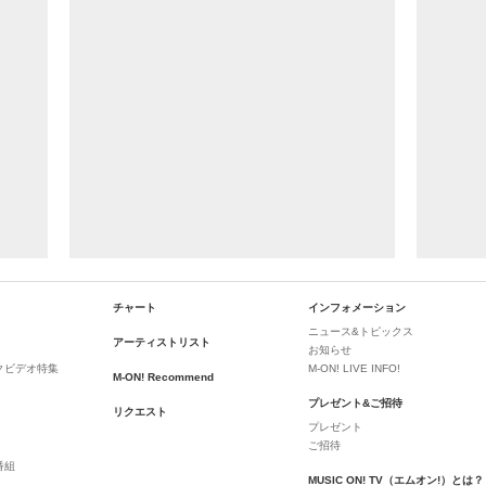
チャート
インフォメーション
ニュース&トピックス
アーティストリスト
お知らせ
クビデオ特集
M-ON! LIVE INFO!
M-ON! Recommend
プレゼント&ご招待
リクエスト
プレゼント
ご招待
番組
MUSIC ON! TV（エムオン!）とは？