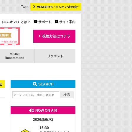
Tweet
MEMBER’S ~エムオン!友の会~
 TV（エムオン!）とは？
サポート
サイト案内
視聴方法はコチラ
M-ON!
リクエスト
Recommend
る
SEARCH
NOW ON AIR
2026/8/6(木)
15:30