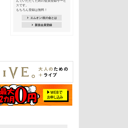
んでいただくための会員登録サービ
スです。
16:30
もちろん登録は無料！
Apple Music カウントダウン 20
エムオン!友の会とは
18:30
新規会員登録
あのころK-POPヒッツ! 2021年
19:00
韓ON! Countdown 10
20:00
J-POP最強カウントダウン20【歌詞入
り】
22:00
大人のための名曲セレクション ～バン
ド編～【歌詞入り】
22:30
今推したい! エムオン!おすすめミュー
ジックビデオ特集＜#28＞
23:00
METROCK 2026 ライブスペシャル＜
NEW BEAT SQUARE day2＞
24:30
あのころヒッツ! 2024年