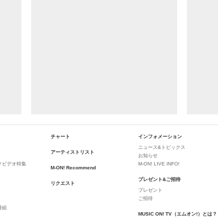
チャート
インフォメーション
ニュース&トピックス
アーティストリスト
お知らせ
クビデオ特集
M-ON! LIVE INFO!
M-ON! Recommend
プレゼント&ご招待
リクエスト
プレゼント
ご招待
番組
MUSIC ON! TV（エムオン!）とは？