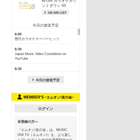
M-ON! カラオケカウ
ントダウン 50
ON AIR LIST
今日の放送予定
6:00
歴代カラオケスーパーヒッツ
6:30
Japan Music Video Countdown on
YouTube
8:30
J-POP最強カウントダウン50【歌詞入
り】
今日の放送予定
13:00
M-ON! カラオケカウントダウン 50
MEMBER’S
~エムオン!友の会~
17:30
Official髭男dism特集
ログイン
19:00
未登録の方へ
よりぬき! この夏聴きたい! サマーソン
グメドレー【歌詞入り】
「エムオン!友の会」は、MUSIC
ON! TV（エムオン!）を、より楽し
21:00
んでいただくための会員登録サービ