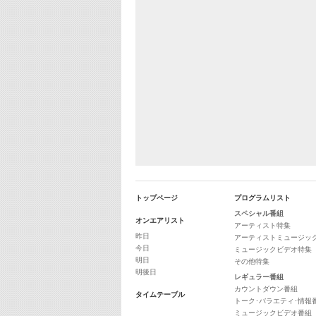
トップページ
プログラムリスト
スペシャル番組
オンエアリスト
アーティスト特集
昨日
アーティストミュージッ
今日
ミュージックビデオ特集
明日
その他特集
明後日
レギュラー番組
カウントダウン番組
タイムテーブル
トーク･バラエティ･情報
ミュージックビデオ番組