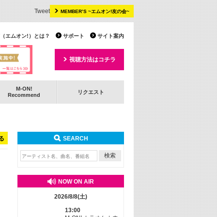
Tweet
MEMBER’S ~エムオン!友の会~
 TV（エムオン!）とは？
サポート
サイト案内
視聴方法はコチラ
M-ON!
リクエスト
Recommend
る
SEARCH
NOW ON AIR
2026/8/8(土)
13:00