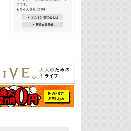
季節を感じよう! シーズンソング特集
スです。
-8月編-【歌詞入り】
もちろん登録は無料！
21:30
エムオン!友の会とは
臨場感満載! 人気バンドのライブミュ
新規会員登録
ージックビデオ特集
22:00
今押さえるならコレ! 令和最新ヒット
ソング特集
23:00
BLACKPINK特集
24:00
K-POP 第3世代特集
24:30
K-POP 第4世代特集
25:00
あのころヒッツ! 一挙5時間！
2021→2025年