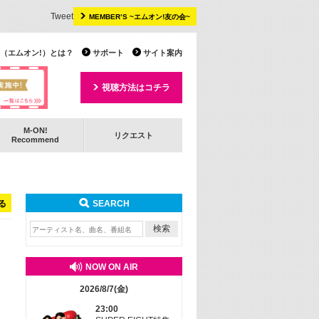
Tweet
MEMBER’S ~エムオン!友の会~
 TV（エムオン!）とは？
サポート
サイト案内
視聴方法はコチラ
M-ON!
リクエスト
Recommend
る
SEARCH
NOW ON AIR
2026/8/7(金)
23:00