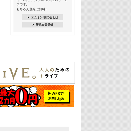
18:30
スです。
M-ON! Countdown K
もちろん登録は無料！
20:00
エムオン!友の会とは
M-ON! カラオケカウントダウン 20
新規会員登録
22:00
耳に残る歴代CMソングメドレー
22:30
フェスで見たい! 人気アーティストの
ライブミュージックビデオ特集
23:00
SUPER EIGHT特集
24:00
あのころヒッツ! 2025年
25:00
エムオン! ヒッツ
26:00
歴代カラオケスーパーヒッツ
27:00
Japan Music Video Countdown on
YouTube