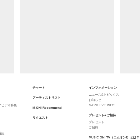
チャート
インフォメーション
ニュース&トピックス
アーティストリスト
お知らせ
クビデオ特集
M-ON! LIVE INFO!
M-ON! Recommend
プレゼント&ご招待
リクエスト
プレゼント
ご招待
番組
MUSIC ON! TV（エムオン!）とは？