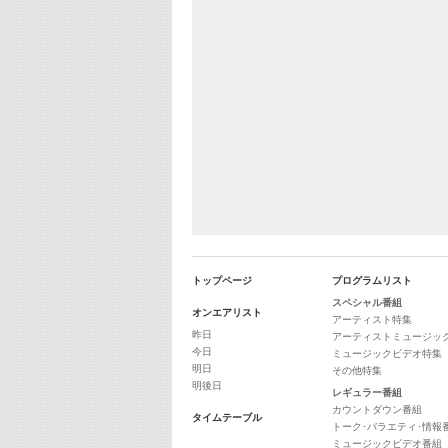
トップページ
プログラムリスト
スペシャル番組
オンエアリスト
アーティスト特集
昨日
アーティストミュージッ
今日
ミュージックビデオ特集
明日
その他特集
明後日
レギュラー番組
カウントダウン番組
タイムテーブル
トーク･バラエティ･情報
ミュージックビデオ番組