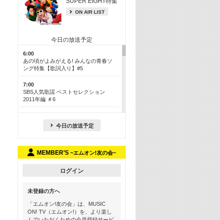
SUPER EIGHT特集
ON AIR LIST
今日の放送予定
6:00
あの頃がよみがえる! みんなの青春ソ
ング特集【歌詞入り】#5
7:00
SBS人気歌謡 ベストセレクション
2011年編 ＃6
8:30
今も昔も愛される鉄板カラオケメドレ
今日の放送予定
ー【歌詞入り】 一挙5時間！
13:30
MEMBER’S
~エムオン!友の会~
Apple Music カウントダウン 20
15:30
ログイン
この夏聴きたい! サマーソングメドレ
ー【歌詞入り】 #5
未登録の方へ
16:30
「エムオン!友の会」は、MUSIC
あのころK-POPヒッツ! 2018→2021年
ON! TV（エムオン!）を、より楽し
んでいただくための会員登録サービ