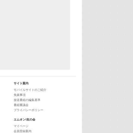
29:00
最新最強! 歌えるヒッツ
サイト案内
モバイルサイトのご紹介
免責事項
放送番組の編集基準
番組審議会
プライバシーポリシー
エムオン!友の会
マイページ
会員登録案内