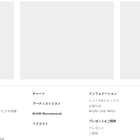
チャート
インフォメーション
ニュース&トピックス
アーティストリスト
お知らせ
クビデオ特集
M-ON! LIVE INFO!
M-ON! Recommend
プレゼント&ご招待
リクエスト
プレゼント
ご招待
番組