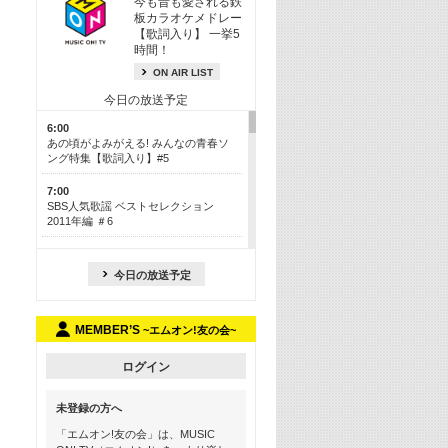
今も昔も愛される鉄
板カラオケメドレー
【歌詞入り】 一挙5
時間！
ON AIR LIST
今日の放送予定
6:00
あの頃がよみがえる! みんなの青春ソ
ング特集【歌詞入り】#5
7:00
SBS人気歌謡 ベストセレクション
2011年編 ＃6
8:30
今も昔も愛される鉄板カラオケメドレ
今日の放送予定
ー【歌詞入り】 一挙5時間！
13:30
MEMBER’S
~エムオン!友の会~
Apple Music カウントダウン 20
15:30
ログイン
この夏聴きたい! サマーソングメドレ
ー【歌詞入り】 #5
未登録の方へ
16:30
「エムオン!友の会」は、MUSIC
あのころK-POPヒッツ! 2018→2021年