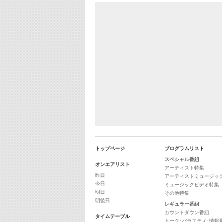
トップページ
プログラムリスト
スペシャル番組
オンエアリスト
アーティスト特集
昨日
アーティストミュージッ
今日
ミュージックビデオ特集
明日
その他特集
明後日
レギュラー番組
カウントダウン番組
タイムテーブル
トーク･バラエティ･情報