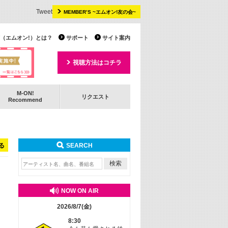
Tweet
MEMBER’S ~エムオン!友の会~
 TV（エムオン!）とは？
サポート
サイト案内
視聴方法はコチラ
M-ON!
リクエスト
Recommend
る
SEARCH
NOW ON AIR
2026/8/7(金)
8:30