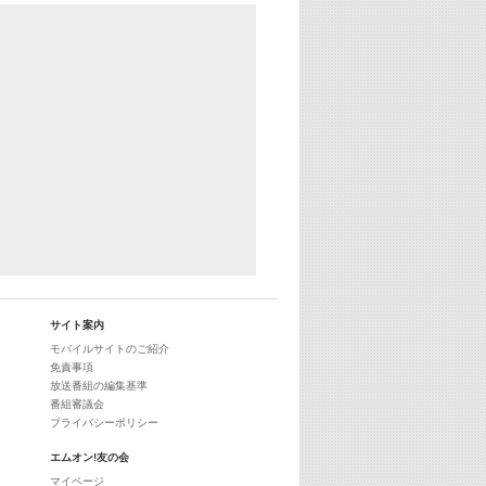
YouTube
29:00
最新最強! 歌えるヒッツ
サイト案内
モバイルサイトのご紹介
免責事項
放送番組の編集基準
番組審議会
プライバシーポリシー
エムオン!友の会
マイページ