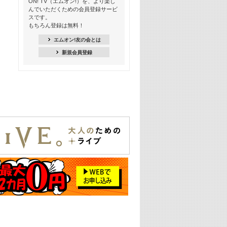
ON! TV（エムオン!）を、より楽し
んでいただくための会員登録サービ
18:30
スです。
M-ON! Countdown K
もちろん登録は無料！
20:00
エムオン!友の会とは
M-ON! カラオケカウントダウン 20
新規会員登録
22:00
耳に残る歴代CMソングメドレー
22:30
フェスで見たい! 人気アーティストの
ライブミュージックビデオ特集
23:00
SUPER EIGHT特集
24:00
あのころヒッツ! 2025年
25:00
エムオン! ヒッツ
26:00
歴代カラオケスーパーヒッツ
27:00
Japan Music Video Countdown on