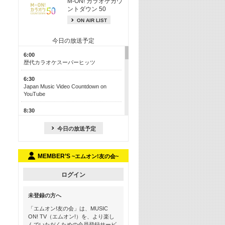
M-ON! カラオケカウ
ントダウン 50
ON AIR LIST
今日の放送予定
6:00
歴代カラオケスーパーヒッツ
6:30
Japan Music Video Countdown on
YouTube
8:30
J-POP最強カウントダウン50【歌詞入
り】
今日の放送予定
13:00
M-ON! カラオケカウントダウン 50
MEMBER’S
~エムオン!友の会~
17:30
Official髭男dism特集
ログイン
19:00
未登録の方へ
よりぬき! この夏聴きたい! サマーソン
グメドレー【歌詞入り】
「エムオン!友の会」は、MUSIC
ON! TV（エムオン!）を、より楽し
21:00
んでいただくための会員登録サービ