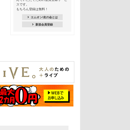
季節を感じよう! シーズンソング特集
スです。
-8月編-【歌詞入り】
もちろん登録は無料！
21:30
エムオン!友の会とは
臨場感満載! 人気バンドのライブミュ
新規会員登録
ージックビデオ特集
22:00
今押さえるならコレ! 令和最新ヒット
ソング特集
23:00
BLACKPINK特集
24:00
K-POP 第3世代特集
24:30
K-POP 第4世代特集
25:00
あのころヒッツ! 一挙5時間！
2021→2025年