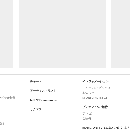
チャート
インフォメーション
ニュース&トピックス
アーティストリスト
お知らせ
クビデオ特集
M-ON! LIVE INFO!
M-ON! Recommend
プレゼント&ご招待
リクエスト
プレゼント
ご招待
番組
MUSIC ON! TV（エムオン!）とは？