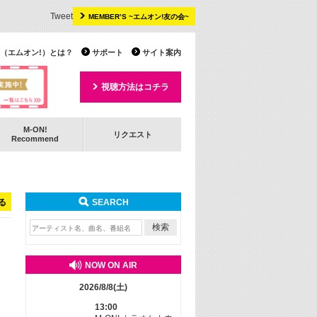
Tweet
MEMBER’S ~エムオン!友の会~
 TV（エムオン!）とは？
サポート
サイト案内
視聴方法はコチラ
M-ON!
リクエスト
Recommend
る
SEARCH
NOW ON AIR
2026/8/8(土)
13:00