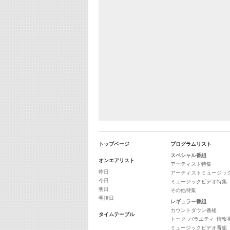
トップページ
プログラムリスト
スペシャル番組
オンエアリスト
アーティスト特集
昨日
アーティストミュージッ
今日
ミュージックビデオ特集
明日
その他特集
明後日
レギュラー番組
カウントダウン番組
タイムテーブル
トーク･バラエティ･情報
ミュージックビデオ番組