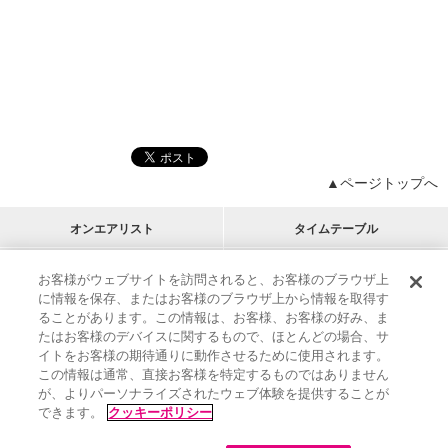
▲ページトップへ
オンエアリスト
タイムテーブル
プログラムリスト
チャート
お客様がウェブサイトを訪問されると、お客様のブラウザ上
に情報を保存、またはお客様のブラウザ上から情報を取得す
M-ON!
アーティストリスト
リクエスト
ることがあります。この情報は、お客様、お客様の好み、ま
RECOMMEND
たはお客様のデバイスに関するもので、ほとんどの場合、サ
イトをお客様の期待通りに動作させるために使用されます。
インフォメーション
|
プレゼント&ご招待
この情報は通常、直接お客様を特定するものではありません
MUSIC ON! TV（エムオン!）とは？
|
サポート
が、よりパーソナライズされたウェブ体験を提供することが
サイト案内
|
エムオン!友の会
|
クッキーの詳細
できます。
クッキーポリシー
M-ON! BOOKS
|
運営会社