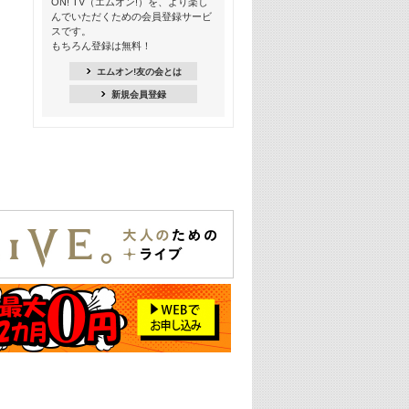
ON! TV（エムオン!）を、より楽し
んでいただくための会員登録サービ
18:30
スです。
M-ON! Countdown K
もちろん登録は無料！
20:00
エムオン!友の会とは
M-ON! カラオケカウントダウン 20
新規会員登録
22:00
耳に残る歴代CMソングメドレー
22:30
フェスで見たい! 人気アーティストの
ライブミュージックビデオ特集
23:00
SUPER EIGHT特集
24:00
あのころヒッツ! 2025年
25:00
エムオン! ヒッツ
26:00
歴代カラオケスーパーヒッツ
27:00
Japan Music Video Countdown on