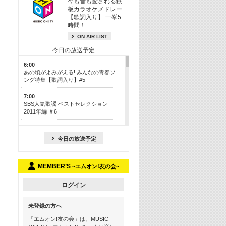
今も昔も愛される鉄
板カラオケメドレー
【歌詞入り】 一挙5
時間！
ON AIR LIST
今日の放送予定
6:00
あの頃がよみがえる! みんなの青春ソ
ング特集【歌詞入り】#5
7:00
SBS人気歌謡 ベストセレクション
2011年編 ＃6
8:30
今も昔も愛される鉄板カラオケメドレ
今日の放送予定
ー【歌詞入り】 一挙5時間！
13:30
MEMBER’S
~エムオン!友の会~
Apple Music カウントダウン 20
15:30
ログイン
この夏聴きたい! サマーソングメドレ
ー【歌詞入り】 #5
未登録の方へ
16:30
「エムオン!友の会」は、MUSIC
あのころK-POPヒッツ! 2018→2021年