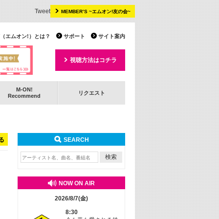
Tweet
MEMBER’S ~エムオン!友の会~
 TV（エムオン!）とは？
サポート
サイト案内
視聴方法はコチラ
M-ON!
リクエスト
Recommend
る
SEARCH
NOW ON AIR
2026/8/7(金)
8:30