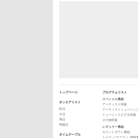
トップページ
プログラムリスト
スペシャル番組
オンエアリスト
アーティスト特集
昨日
アーティストミュージッ
今日
ミュージックビデオ特集
明日
その他特集
明後日
レギュラー番組
カウントダウン番組
タイムテーブル
トーク･バラエティ･情報