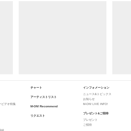
チャート
インフォメーション
ニュース&トピックス
アーティストリスト
お知らせ
クビデオ特集
M-ON! LIVE INFO!
M-ON! Recommend
プレゼント&ご招待
リクエスト
プレゼント
ご招待
番組