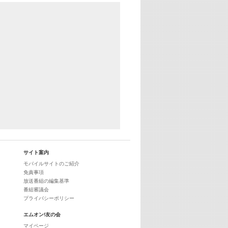
YouTube
29:00
最新最強! 歌えるヒッツ
サイト案内
モバイルサイトのご紹介
免責事項
放送番組の編集基準
番組審議会
プライバシーポリシー
エムオン!友の会
マイページ