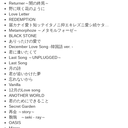
Returner～闇の終焉～
野に咲く花のように
Love Letter
REDEMPTION
届カナイ愛ト知ッテイタノニ抑エキレズニ愛シ続ケタ…
Metamorphoze ～メタモルフォーゼ～
BLACK STONE
ありったけの愛で
December Love Song -韓国語 ver. -
君に逢いたくて
Last Song ～UNPLUGGED～
Last Song
月の詩
君が追いかけた夢
忘れないから
Vanilla
12月のLove song
ANOTHER WORLD
君のためにできること
Secret Garden
再会 ～story～
鶺鴒 ～seki - ray～
OASIS