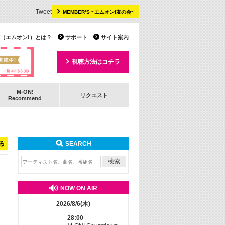
Tweet
MEMBER’S ~エムオン!友の会~
 TV（エムオン!）とは？
サポート
サイト案内
視聴方法はコチラ
M-ON!
リクエスト
Recommend
る
SEARCH
NOW ON AIR
2026/8/6(木)
28:00