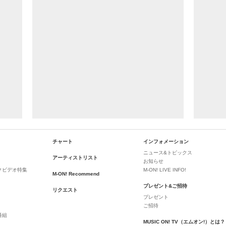
チャート
インフォメーション
ニュース&トピックス
アーティストリスト
お知らせ
クビデオ特集
M-ON! LIVE INFO!
M-ON! Recommend
プレゼント&ご招待
リクエスト
プレゼント
ご招待
番組
MUSIC ON! TV（エムオン!）とは？