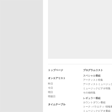
トップページ
プログラムリスト
スペシャル番組
オンエアリスト
アーティスト特集
昨日
アーティストミュージッ
今日
ミュージックビデオ特集
明日
その他特集
明後日
レギュラー番組
カウントダウン番組
タイムテーブル
トーク･バラエティ･情報
ミュージックビデオ番組