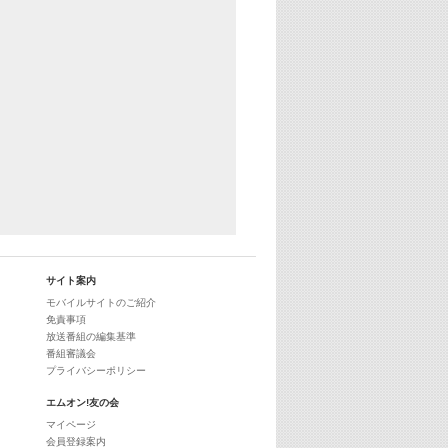
25:30
エムオン! ヒッツ
27:00
歴代カラオケスーパーヒッツ
28:00
M-ON! Countdown International 10
29:00
最新最強! 歌えるヒッツ
サイト案内
モバイルサイトのご紹介
免責事項
放送番組の編集基準
番組審議会
プライバシーポリシー
エムオン!友の会
マイページ
会員登録案内