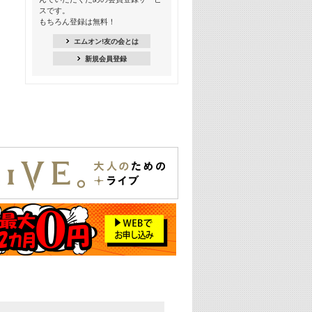
スです。
16:30
もちろん登録は無料！
Apple Music カウントダウン 20
エムオン!友の会とは
18:30
新規会員登録
あのころK-POPヒッツ! 2021年
19:00
韓ON! Countdown 10
20:00
J-POP最強カウントダウン20【歌詞入
り】
22:00
大人のための名曲セレクション ～バン
ド編～【歌詞入り】
22:30
今推したい! エムオン!おすすめミュー
ジックビデオ特集＜#28＞
23:00
METROCK 2026 ライブスペシャル＜
NEW BEAT SQUARE day2＞
24:30
あのころヒッツ! 2024年