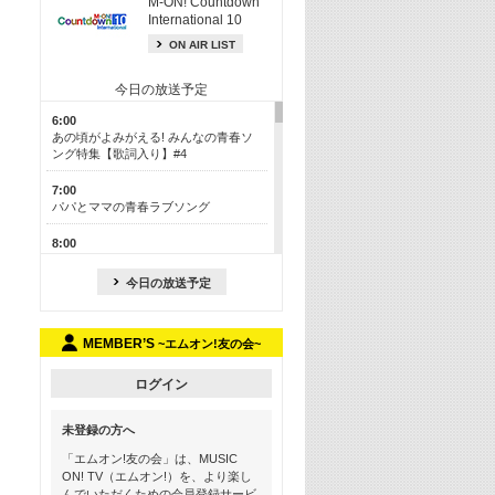
M-ON! Countdown
International 10
ON AIR LIST
今日の放送予定
6:00
あの頃がよみがえる! みんなの青春ソ
ング特集【歌詞入り】#4
7:00
パパとママの青春ラブソング
8:00
あのころドラマヒッツ! 2013年
今日の放送予定
8:30
M-ON! カラオケカウントダウン 50
MEMBER’S
~エムオン!友の会~
13:00
歴代カラオケスーパーヒッツ
ログイン
13:30
LINE MUSICカウントダウン20
未登録の方へ
15:30
「エムオン!友の会」は、MUSIC
この夏聴きたい! サマーソングメドレ
ON! TV（エムオン!）を、より楽し
ー【歌詞入り】 #4
んでいただくための会員登録サービ