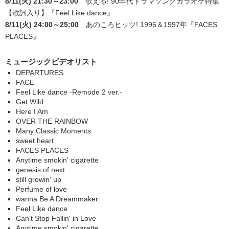
8/11(火) 21:30～23:00
歌える! 90年代ドラマソングカラオケ特集
【歌詞入り】
『Feel Like dance』
8/11(火) 24:00～25:00
あのころヒッツ! 1996＆1997年
『FACES
PLACES』
ミュージックビデオリスト
DEPARTURES
FACE
Feel Like dance -Remode 2 ver.-
Get Wild
Here I Am
OVER THE RAINBOW
Many Classic Moments
sweet heart
FACES PLACES
Anytime smokin' cigarette
genesis of next
still growin' up
Perfume of love
wanna Be A Dreammaker
Feel Like dance
Can't Stop Fallin' in Love
Anytime smokin' cigarette