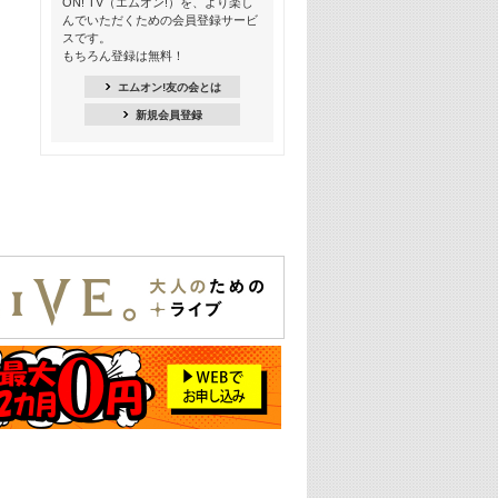
ON! TV（エムオン!）を、より楽し
ー【歌詞入り】 #4
んでいただくための会員登録サービ
スです。
16:30
もちろん登録は無料！
Apple Music カウントダウン 20
エムオン!友の会とは
18:30
新規会員登録
あのころK-POPヒッツ! 2021年
19:00
韓ON! Countdown 10
20:00
J-POP最強カウントダウン20【歌詞入
り】
22:00
大人のための名曲セレクション ～バン
ド編～【歌詞入り】
22:30
今推したい! エムオン!おすすめミュー
ジックビデオ特集＜#28＞
23:00
METROCK 2026 ライブスペシャル＜
NEW BEAT SQUARE day2＞
24:30