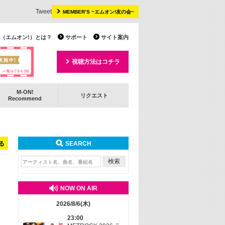
Tweet
MEMBER’S ~エムオン!友の会~
 TV（エムオン!）とは？
サポート
サイト案内
視聴方法はコチラ
M-ON!
リクエスト
Recommend
る
SEARCH
NOW ON AIR
2026/8/6(木)
23:00