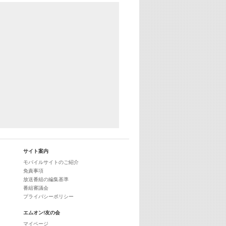
あのころヒッツ! 2024年
25:30
エムオン! ヒッツ
27:00
歴代カラオケスーパーヒッツ
28:00
M-ON! Countdown International 10
29:00
最新最強! 歌えるヒッツ
サイト案内
モバイルサイトのご紹介
免責事項
放送番組の編集基準
番組審議会
プライバシーポリシー
エムオン!友の会
マイページ