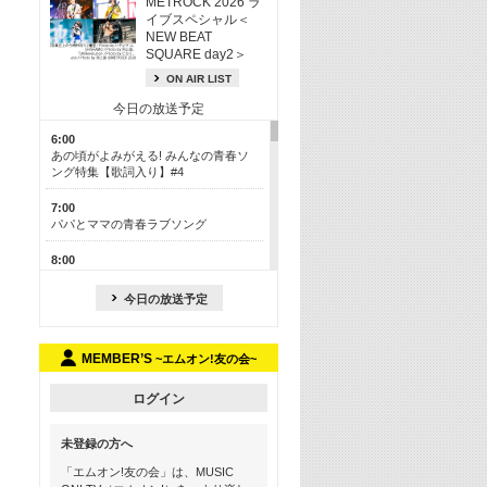
METROCK 2026 ラ
イブスペシャル＜
NEW BEAT
SQUARE day2＞
ON AIR LIST
今日の放送予定
6:00
あの頃がよみがえる! みんなの青春ソ
ング特集【歌詞入り】#4
7:00
パパとママの青春ラブソング
8:00
あのころドラマヒッツ! 2013年
今日の放送予定
8:30
M-ON! カラオケカウントダウン 50
MEMBER’S
~エムオン!友の会~
13:00
歴代カラオケスーパーヒッツ
ログイン
13:30
LINE MUSICカウントダウン20
未登録の方へ
15:30
「エムオン!友の会」は、MUSIC
この夏聴きたい! サマーソングメドレ