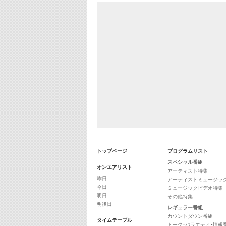
トップページ
プログラムリスト
スペシャル番組
オンエアリスト
アーティスト特集
昨日
アーティストミュージッ
今日
ミュージックビデオ特集
明日
その他特集
明後日
レギュラー番組
カウントダウン番組
タイムテーブル
トーク･バラエティ･情報