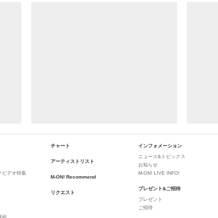
チャート
インフォメーション
ニュース&トピックス
アーティストリスト
お知らせ
クビデオ特集
M-ON! LIVE INFO!
M-ON! Recommend
プレゼント&ご招待
リクエスト
プレゼント
ご招待
番組