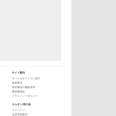
29:00
最新最強! 歌えるヒッツ
サイト案内
モバイルサイトのご紹介
免責事項
放送番組の編集基準
番組審議会
プライバシーポリシー
エムオン!友の会
マイページ
会員登録案内