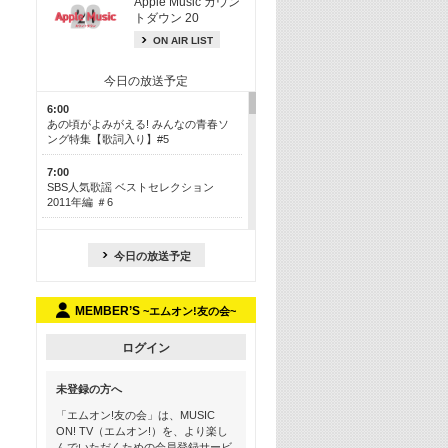
Apple Music カウン
トダウン 20
ON AIR LIST
今日の放送予定
6:00
あの頃がよみがえる! みんなの青春ソ
ング特集【歌詞入り】#5
7:00
SBS人気歌謡 ベストセレクション
2011年編 ＃6
8:30
今も昔も愛される鉄板カラオケメドレ
今日の放送予定
ー【歌詞入り】 一挙5時間！
13:30
MEMBER’S
~エムオン!友の会~
Apple Music カウントダウン 20
15:30
ログイン
この夏聴きたい! サマーソングメドレ
ー【歌詞入り】 #5
未登録の方へ
16:30
「エムオン!友の会」は、MUSIC
あのころK-POPヒッツ! 2018→2021年
ON! TV（エムオン!）を、より楽し
んでいただくための会員登録サービ