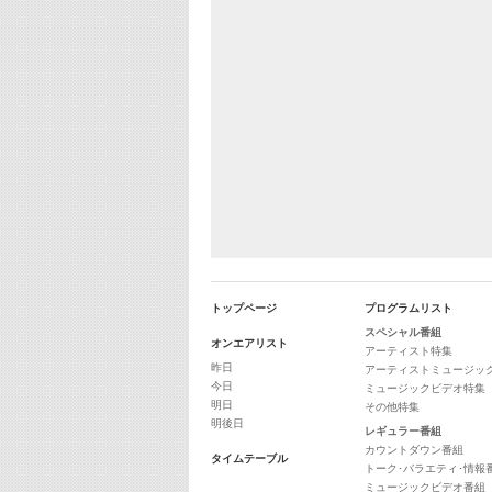
トップページ
プログラムリスト
スペシャル番組
オンエアリスト
アーティスト特集
昨日
アーティストミュージッ
今日
ミュージックビデオ特集
明日
その他特集
明後日
レギュラー番組
カウントダウン番組
タイムテーブル
トーク･バラエティ･情報
ミュージックビデオ番組