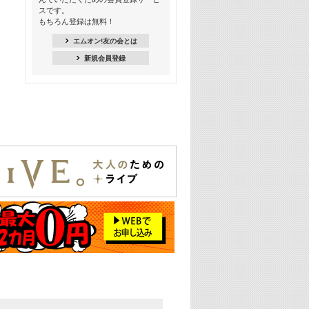
18:30
スです。
M-ON! Countdown K
もちろん登録は無料！
20:00
エムオン!友の会とは
M-ON! カラオケカウントダウン 20
新規会員登録
22:00
耳に残る歴代CMソングメドレー
22:30
フェスで見たい! 人気アーティストの
ライブミュージックビデオ特集
23:00
SUPER EIGHT特集
24:00
あのころヒッツ! 2025年
25:00
エムオン! ヒッツ
26:00
歴代カラオケスーパーヒッツ
27:00
Japan Music Video Countdown on
YouTube