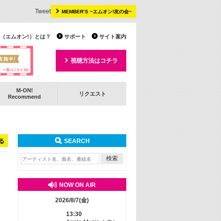
Tweet
MEMBER’S ~エムオン!友の会~
 TV（エムオン!）とは？
サポート
サイト案内
視聴方法はコチラ
M-ON!
リクエスト
Recommend
る
SEARCH
NOW ON AIR
2026/8/7(金)
13:30