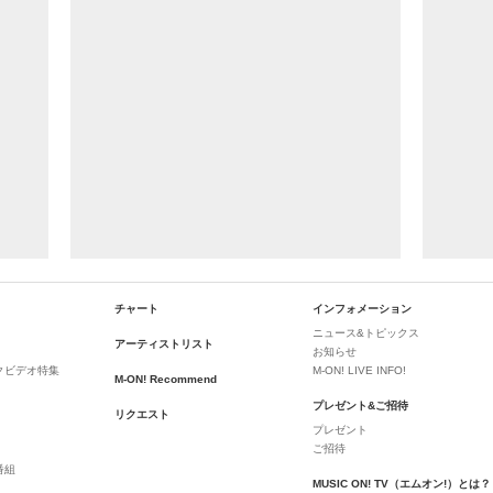
チャート
インフォメーション
ニュース&トピックス
アーティストリスト
お知らせ
クビデオ特集
M-ON! LIVE INFO!
M-ON! Recommend
プレゼント&ご招待
リクエスト
プレゼント
ご招待
番組
MUSIC ON! TV（エムオン!）とは？