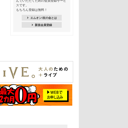
んでいただくための会員登録サービ
18:30
スです。
M-ON! Countdown K
もちろん登録は無料！
20:00
エムオン!友の会とは
M-ON! カラオケカウントダウン 20
新規会員登録
22:00
耳に残る歴代CMソングメドレー
22:30
フェスで見たい! 人気アーティストの
ライブミュージックビデオ特集
23:00
SUPER EIGHT特集
24:00
あのころヒッツ! 2025年
25:00
エムオン! ヒッツ
26:00
歴代カラオケスーパーヒッツ
27:00
Japan Music Video Countdown on
YouTube