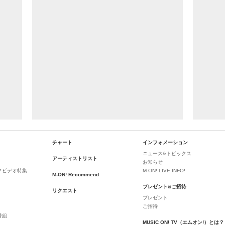
チャート
インフォメーション
ニュース&トピックス
アーティストリスト
お知らせ
クビデオ特集
M-ON! LIVE INFO!
M-ON! Recommend
プレゼント&ご招待
リクエスト
プレゼント
ご招待
番組
MUSIC ON! TV（エムオン!）とは？