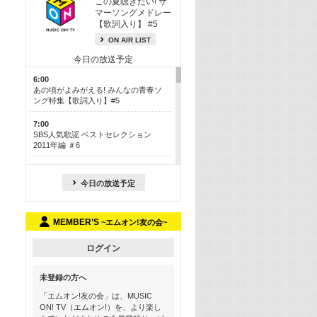
この夏聴きたい! サ
マーソングメドレー
【歌詞入り】 #5
ON AIR LIST
今日の放送予定
6:00
あの頃がよみがえる! みんなの青春ソ
ング特集【歌詞入り】#5
7:00
SBS人気歌謡 ベストセレクション
2011年編 ＃6
8:30
今も昔も愛される鉄板カラオケメドレ
今日の放送予定
ー【歌詞入り】 一挙5時間！
13:30
MEMBER’S
~エムオン!友の会~
Apple Music カウントダウン 20
15:30
ログイン
この夏聴きたい! サマーソングメドレ
ー【歌詞入り】 #5
未登録の方へ
16:30
「エムオン!友の会」は、MUSIC
あのころK-POPヒッツ! 2018→2021年
ON! TV（エムオン!）を、より楽し