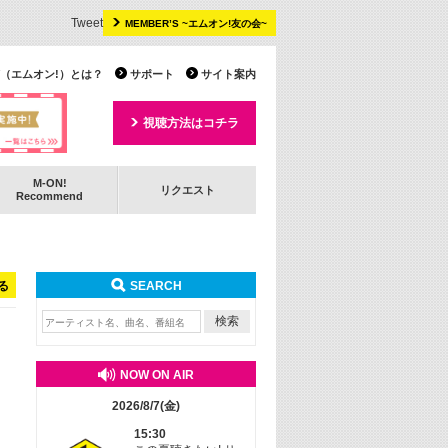
Tweet
MEMBER’S ~エムオン!友の会~
 TV（エムオン!）とは？
サポート
サイト案内
視聴方法はコチラ
M-ON!
リクエスト
Recommend
る
SEARCH
NOW ON AIR
2026/8/7(金)
15:30