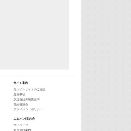
29:00
最新最強! 歌えるヒッツ
サイト案内
モバイルサイトのご紹介
免責事項
放送番組の編集基準
番組審議会
プライバシーポリシー
エムオン!友の会
マイページ
会員登録案内