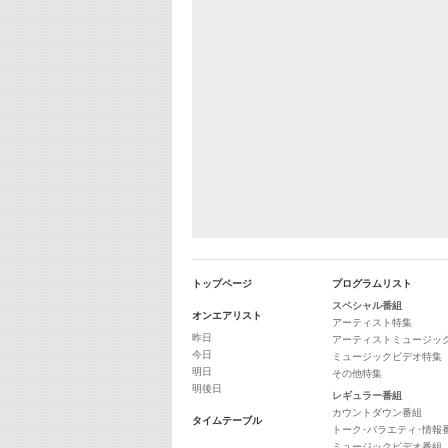
トップページ
プログラムリスト
スペシャル番組
オンエアリスト
アーティスト特集
昨日
アーティストミュージッ
今日
ミュージックビデオ特集
明日
その他特集
明後日
レギュラー番組
カウントダウン番組
タイムテーブル
トーク･バラエティ･情報
ミュージックビデオ番組